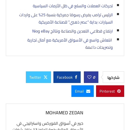
تحركات العملات والسلع في ظل الأزمات السياسية
الرئيس ترامب يفرض رسومًا جمركية بنسبة 25% على واردات
السيارات: بداية “عصر ذهبي” للصناعة الأمريكية
ارتفاع قطاعي التعدين والصناعة ونتائج eBay وNio
انتعاش واسع في الأسواق الأمريكية مع آمال تجارية
وتصريحات داعمة
Twitter
Facebook
0
شاركها
Email
Pinterest
MOHAMED ZEDAN
خبير في أسواق الفوركس واستراتيجي في
الأسواق المالية بخبرة تتجاوز 13 عامًا، شغلت