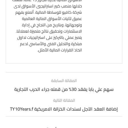
خلالها منصب كبير استراتيجيي الأسواق لدى
شركة كافيو للوساطة المالية. أتمتع بفهم
عميق لآليات الأسواق المالية العالمية
وتوجهاتها، وبتاريخ من النجاح في إدارة
الاستثمارات وتحقيق نتائج متميزة لعملائنا.
يتميز عملي بالتركيز على استراتيجيات تداول
مبتكرة والتحليل الفني والأساسي لدعم
اتخاذ القرارات المالية الأمثل.
المقالة السابقة
سهم علي بابا يفقد 30% من قمته جراء الحرب التجارية
المقالة التالية
إضافة العقد الآجل لسندات الخزانة الامريكية TY10Years.f