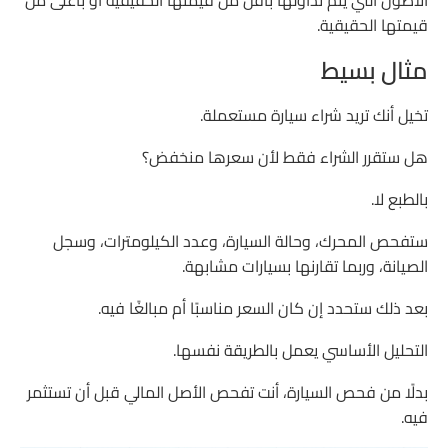
الأصول التي يتم تداولها بأقل من قيمتها الحقيقية أو بأعلى من
النسب والمؤشرات المالية
قيمتها الحقيقية.
التقويم الاقتصادي
مثال بسيط
تقارير الأرباح
تخيل أنك تريد شراء سيارة مستعملة.
كيف تقرأ الخبر الاقتصادي بطريقة صحيحة؟
هل ستقرر الشراء فقط لأن سعرها منخفض؟
ميزات وعيوب التحليل الأساسي
بالطبع لا.
أخطاء شائعة يقع فيها المبتدئون
ستفحص المحرك، وحالة السيارة، وعدد الكيلومترات، وسجل
كيف تتعلم التحليل الأساسي بشكل صحيح؟
الصيانة، وربما تقارنها بسيارات مشابهة.
أسئلة شائعة حول التحليل الأساسي
بعد ذلك ستحدد إن كان السعر مناسبًا أم مبالغًا فيه.
هل التحليل الأساسي مناسب للمبتدئين؟
التحليل الأساسي يعمل بالطريقة نفسها.
هل يمكن استخدام التحليل الأساسي في الفوركس؟
بدلًا من فحص السيارة، أنت تفحص الأصل المالي قبل أن تستثمر
فيه.
هل التحليل الأساسي أفضل من التحليل الفني؟