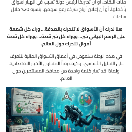
مئات النقاط، أو أن تصريحًا لرئيس دولة تسبب في انهيار أسواق
مؤشرات اقتصادية يعتمد عليها التحليل الأساسي
بأكملها، أو أن إعلان أرباح شركة رفع سهمها بنسبة 20% خلال
ساعات.
أسعار الفائدة (Interest Rate)
هنا ندرك أن الأسواق لا تتحرك بالصدفة… وراء كل شمعة
مؤشر أسعار المستهلك (CPI)
على الرسم البياني خبر… ووراء كل خبر قصة… ووراء كل قصة
مؤشر أسعار المنتجين (PPI)
أموال تتحرك حول العالم.
تقرير الوظائف الأمريكية (NFP)
في هذه الرحلة سنغوص في أعماق الأسواق المالية لنتعرف
على التحليل الأساسي، وكيف يقرأ المتداول الأخبار الاقتصادية،
معدل البطالة
ولماذا قد تغيّر كلمة واحدة من محافظ المستثمرين حول
الناتج المحلي الإجمالي (GDP)
العالم.
مؤشر مديري المشتريات (PMI)
مبيعات التجزئة (Retail Sales)
قرارات البنوك المركزية
أكثر الأخبار الاقتصادية تأثيرًا على الأسواق