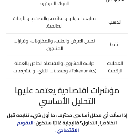
البنوك المركزية.
متابعة الدولار، والفائدة، والتضخم، والأزمات
الذهب
العالمية.
تحليل العرض والطلب، والمخزونات، وقرارات
النفط
المنتجين.
العملات
دراسة المشروع، والاقتصاد الخاص بالعملة
الرقمية
(Tokenomics)، ومعدلات التبني، والتشريعات.
مؤشرات اقتصادية يعتمد عليها
التحليل الأساسي
إذا سألت أي محلل أساسي محترف: ما أول شيء تتابعه قبل
اتخاذ قرار التداول؟ فالإجابة غالبًا ستكون:
التقويم
الاقتصادي.