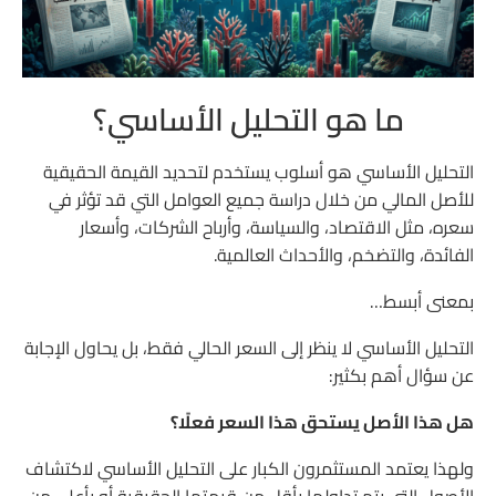
كيف يقوم المحلل الأساسي بتحليل الأسواق؟
أولًا: يبدأ بالاقتصاد العالمي
ما هو التحليل الأساسي؟
ثانيًا: يحلل القطاع أو الصناعة
ثالثًا: يحلل الشركة نفسها
التحليل الأساسي هو أسلوب يستخدم لتحديد القيمة الحقيقية
أنواع التحليل الأساسي
للأصل المالي من خلال دراسة جميع العوامل التي قد تؤثر في
سعره، مثل الاقتصاد، والسياسة، وأرباح الشركات، وأسعار
التحليل الكمي (Quantitative Analysis)
الفائدة، والتضخم، والأحداث العالمية.
التحليل النوعي (Qualitative Analysis)
بمعنى أبسط…
التحليل من أعلى إلى أسفل ومن أسفل إلى أعلى
التحليل الأساسي لا ينظر إلى السعر الحالي فقط، بل يحاول الإجابة
عن سؤال أهم بكثير:
ما هي القيمة الجوهرية؟ ولماذا يبحث عنها المستثمرون؟
هل هذا الأصل يستحق هذا السعر فعلًا؟
أدوات التحليل الأساسي التي يستخدمها المحترفون
ولهذا يعتمد المستثمرون الكبار على التحليل الأساسي لاكتشاف
القوائم المالية