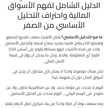
الدليل الشامل لفهم الأسواق
هل يكفي التحليل الأساسي وحده؟
المالية واحتراف التحليل
ماذا يحدث إذا تجاهلت التحليل الأساسي؟
الأساسي من الصفر
تاريخ التحليل الأساسي
ما هو التحليل الأساسي؟
بعض الأشياء يصعب شرحها للجميع،
البدايات الأولى
وبعضها الآخر يشرح نفسه بمجرد سماع اسمه. والتحليل الأساسي
ظهور الاستثمار القيمي
واحد من هذه الأشياء، فهو ببساطة يقوم على أساس اتخاذ
القرار؛ أي المعلومة، والخبر، وكل ما يمكن أن يؤثر في قيمة
كتاب غيّر عالم الاستثمار
الأصل المالي.
القيمة الجوهرية تصبح أساس الاستثمار
لكن هناك موضوعًا واحدًا لا يمكن لأي متداول أن ينجح في
وارن بافيت… أشهر من طبق التحليل الأساسي
أسواق المال دون أن يفهمه جيدًا.
قصة وارن بافيت والتحليل الأساسي
اليوم لا نتحدث عن مؤشر جديد، ولا عن استراتيجية تداول، ولا عن
نموذج على الرسم البياني… اليوم نتحدث عن التحليل الأساسي.
كيف تطور التحليل الأساسي؟
ربما سمعت يومًا أن قرارًا واحدًا من بنك مركزي جعل الدولار يقفز
التحليل الأساسي اليوم