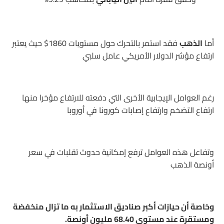
أما
الذهب
فقد استمر بالتحرك حول مستويات 1860$ حيث يعتبر
ارتفاع مؤشر الدولار الأمريكي عامل سلبي
رغم العوامل الإيجابية الأخرى التي دفعته للارتفاع مؤخرا منها
ارتفاع التضخم وارتفاع إصابات كورونا في أوروبا
وتفاعل هذه العوامل ترفع إمكانية حدوث تقلبات في سعر
أونصة الذهب
وخاصة أن حيازات أكبر صناديق الاستثمار به ما تزال منخفضة
ومستقرة عند مستوى 68.40 مليون أونصة.