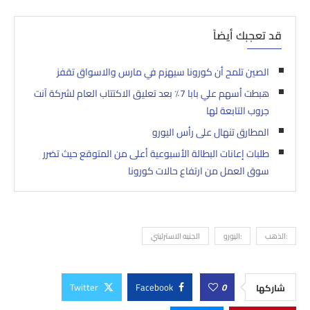
قد تعجبك أيضاً
الصين تلمح أن كورونا سيهزم في مارس والاسواق تقفز
هبطت أسهم علي بابا 7٪ بعد تعليق الاكتتاب العام لشركة آنت
جروب التابعة لها
المطارق تنهال على رأس اليورو
طلبات إعانات البطالة الأسبوعية أعلى من المتوقع حيث تضرر
سوق العمل من ارتفاع حالات كورونا
:الذهب
:اليورو
الجنيه الاسترليني
Twitter
Facebook
0
شاركها