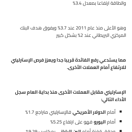
والطاقة ارتفاعا بمعدل 3.4%
وهو الأعلى منذ عام 2011 عند 3.7% ويفوق هدف البنك
المركزي البريطاني عند 2% بشكل كبير
مما يستدعي رفع الفائدة قريبا جدا ويعزز فرص الإسترليني
للارتفاع أمام العملات الأخرى.
الإسترليني مقابل العملات الأخرى منذ بداية العام سجل
الأداء التالي:
أمام
الدولار الأمريكي
فالإسترليني متراجع 1.7%
أمام
اليورو
فهو على ارتفاع 5.25%
وحقق قفزة أمام
الين الياباني
بمكاسب 9.29%