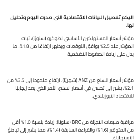
اليكم تفصيل البيانات الاقتصادية الني صدرت اليوم وتحليل
لها
:
مؤشر أسعار المستهلكين الأساسي لطوكيو (سنويًا): ثبات
المؤشر عند 2.5% يوافق التوقعات ويظهر ارتفاعًا من 1.8%، ما
يدل على زيادة الضغوط التضخمية.
مؤشر أسعار السلع من ANZ (شهريًا): ارتفاع ملحوظ إلى 3.5% من
2.1%، يشير إلى تحسن في أسعار السلع، الأمر الذي يعد إيجابيًا
للاقتصاد النيوزيلندي.
مراقبة مبيعات التجزئة من BRC (سنويًا): زيادة بنسبة 1.0% أقل
من المتوقع (1.6%) والقراءة السابقة (1.4%)، مما يشير إلى تباطؤ
الاستهلاك.