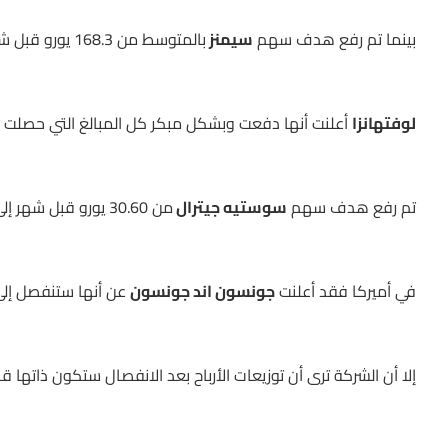
بينما تم رفع هدف سهم
سيمنز
بالمتوسط من 168.3 يورو قبل شهر إلى 171 يورو حاليا بعد النتائج المالية التي صدرت مؤخرا
لوفتهانزا
أعلنت أنها دفعت وبشكل مبكر كل المبالغ التي حصلت علي
تم رفع هدف سهم
سوستيه جيترال
من 30.60 يورو قبل شهر إلى 32.40 يورو حاليا بعد النتائج المالية التي صدرت مؤخرا.
في أميركا فقد أعلنت
جونسون اند جونسون
عن أنها ستنفصل إلى
إلا أن الشركة ترى أن توزيعات الأرباح بعد الانفصال ستكون ذاتها ق