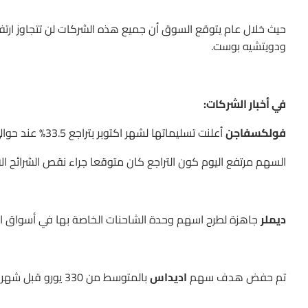
ودويتشيه بوست.
في أخبار الشركات:
فولكسفاجن
أعلنت تسليماتها لشهر اكتوبر بتراجع 33.5% عند حوالي 610 الاف سيارة.
السهم مرتفع اليوم كون التراجع كان متوقعا جراء نقص الشرائح الال
ديملر
جاهزة لطرح اسهم وحدة الشاحنات الخاصة بها في أسواق الأسهم بتار
تم حفض هدف سهم
اديداس
بالمتوسط من 330 يورو قبل شهر ليصبح حاليا قرب 323 يورو بعد النتائج المالية التي صدرت مؤخرا