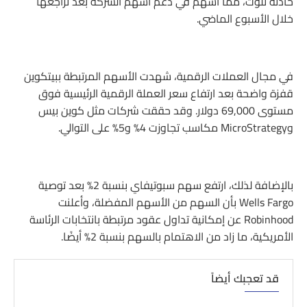
حادثة تلوث، مما أسهم في دعم أسهم الشركة بعد تراجعها
خلال الأسبوع الماضي.
في مجال العملات الرقمية، شهدت الأسهم المرتبطة ببيتكوين
قفزة واضحة بعد ارتفاع سعر العملة الرقمية الرئيسية فوق
مستوى 69,000 دولار. وقد حققت شركات مثل كوين بيس
وMicroStrategy مكاسب تجاوزت 4% و5% على التوالي.
بالإضافة لذلك، ارتفع سهم سبوتيفاي بنسبة 2% بعد توصية
Wells Fargo بأن السهم من الأسهم المفضلة، وأعلنت
Robinhood عن إمكانية تداول عقود مرتبطة بانتخابات الرئاسة
الأمريكية، ما زاد من الاهتمام بالسهم بنسبة 2% أيضًا.
قد تعجبك أيضاً