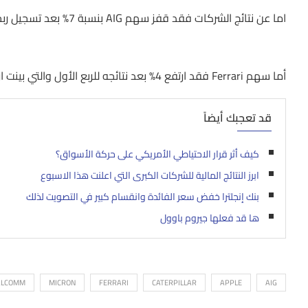
اما عن نتائج الشركات فقد قفز سهم AIG بنسبة 7% بعد تسجيل ربحية للسهم عند 1.58$ بأعلى من التوقعات عند 1.06$
أما سهم Ferrari فقد ارتفع 4% بعد نتائجه للربع الأول والتي بينت ارتفاع بنسبة 22%
قد تعجبك أيضاً
كيف أثر قرار الاحتياطي الأمريكي على حركة الأسواق؟
ابرز النتائج المالية للشركات الكبرى التي اعلنت هذا الاسبوع
بنك إنجلترا خفض سعر الفائدة وانقسام كبير في التصويت لذلك
ها قد فعلها جيروم باوول
ALCOMM
MICRON
FERRARI
CATERPILLAR
APPLE
AIG