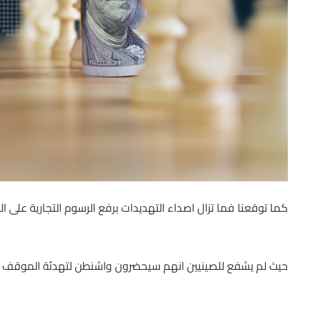
كما توقعنا فما تزال اصداء التهديدات برفع الرسوم التجارية عل
حيث لم يشفع للصينيين انهم سيحضرون واشنطن لتهدئة الموقف