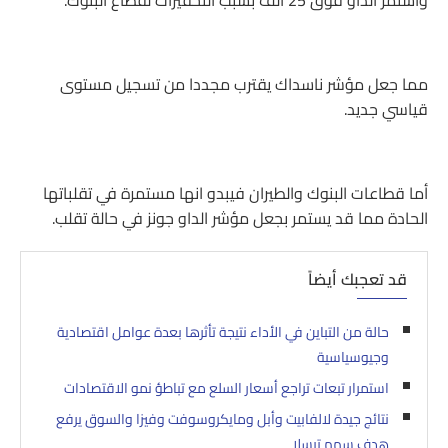
واستمر الداو فوق 25 الف بسبب التحفيزات لقطاع البنوك.
مما جعل مؤشر ناسداك يقترب مجددا من تسجيل مستوى
قياسي جديد.
أما قطاعات البنوك والطيران فيبدو انها مستمرة في تقلباتها
الحادة مما قد يستمر بجعل مؤشر الداو جونز في حالة تقلب.
قد تعجبك أيضاً
حالة من التباين في الأداء نتيجة تأثرها بعدة عوامل اقتصادية
وجيوسياسية
استمرار تبعات تراجع أسعار السلع مع تباطؤ نمو الاقتصادات
نتائج جيدة لالفابيت وأبل ومايكروسوفت وفيزا والسوق يرفع
هدف سهم تيسلا