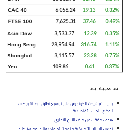
قد تعجبك أيضاً
وارن بافيت يحث الكونجرس على توسيع نطاق الإغاثة ويصف
الوضع بالحرب الأقتصادية
هدوء مؤقت من ملف النزاع التجاري
تحسن البيانات الأمريكية و نمو نتائج ماكدونالدز وماستركارد