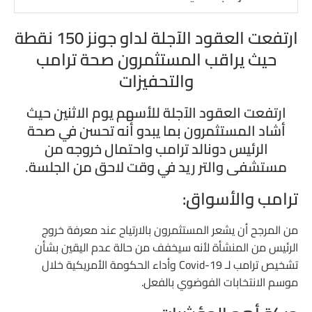
الانتخابات على المحك:
ارتفعت العقود الآجلة لداو جونز 150 نقطة
حيث يراقب المستثمرون صحة ترامب
وول ستريت الأسبوع الماضي:
والتحفيزات
استطلاعات الرأي:
ارتفعت العقود الآجلة للأسهم يوم الاثنين حيث
بايدن أم ترامب؟
أشاد المستثمرون بما يبدو أنه تحسن في صحة
ترامب يحس على الانجاز في التحفيزات:
الرئيس دونالد ترامب واحتمال خروجه من
مستشفى والتر ريد في وقت لاحق من الجلسة.
الوباء يعكر صفو العالم:
ترامب والأسواق:
من المرجح أن يشعر المستثمرون بالارتياح عند معرفة خروج
الرئيس من المنشأة لأنه سيخفف من حالة عدم اليقين بشأن
تشخيص ترامب لـ Covid-19 وأداء الحكومة الأمريكية خلال
موسم الانتخابات الفوضوي بالفعل.