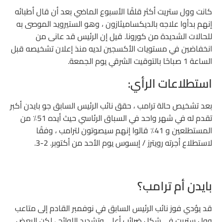
كانت وول ستريت أكثر قلقًا الأسبوع الماضي بعد أن قال أطبائه
إنهم بدأوا علاجه بالديكساميثازون ، وهو الستيرويد الموصى به
للحالات الشديدة من كورونا. قيل إن الرئيس قد عانى من
انخفاضين في مستويات الأكسجين لديه منذ إعلان تشخيصه قبل
الساعة 1 صباحًا بالتوقيت الشرقي يوم الجمعة.
استطلاعات الرأي:
بعد تشخيص حالة ترامب ، حقق نائب الرئيس السابق جو بايدن أكبر
تقدم له في شهر واحد في السباق الرئاسي حيث أيده 51٪ من
المستطلعين و 41٪ قالوا إنهم سيصوتون لترامب ، وفقًا
لاستطلاع أجرته رويترز / إبسوس يوم الأحد من أكتوبر. 2-3.
بايدن أم ترامب؟
قد يؤدي فوز نائب الرئيس السابق في نوفمبر القادم إلى متاعب
وول ستريت في شكل ضرائب أعلى وتشديد اللوائح ، لكن البعض