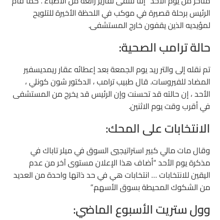
متأخر من يوم الأحد “إننا نتلقى تقارير رائعة من الأطباء”. كما قام
الرئيس برحلة قصيرة في موكب في اللحظة الأخيرة للتلويح
لمؤيديه الذين يقفون خارج المستشفى.
حالة ترامب الصحية:
تم نقله إلى والتر ريد يوم الجمعة بعد إعطائه عقار ريمديسفير
المضاد للفيروسات. قال طبيب ترامب ، الدكتور شون كونلي ،
الأحد ، إن حالته قد تحسنت وإن الرئيس قد يخرج من المستشفى
في أقرب وقت يوم الاثنين.
الانتخابات على المحك:
وقال مات مالي كبير استراتيجيي السوق في ميلر تاباك في
مذكرة يوم الأحد “أضاف هذا الإعلان مستوى آخر من عدم
اليقين للانتخابات … انتخابات هي في حد ذاتها واحدة من العديد
من الشكوك المحيطة بسوق الأسهم.”
وول ستريت الأسبوع الماضي: