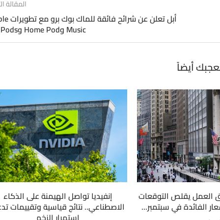
المقالة الت
أبل تعلن عن شرائح فائقة
Music وHome Pod وAir Pods
عجبك أيضاً
 العمل يقلص التوقعات
إنفيديا تواصل الهيمنة على الذكاء
ار الفائدة في سبتمبر...
الاصطناعي.. نتائج قياسية وتقييمات تد
استمرار الزخم