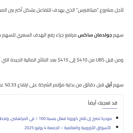
لأجل مشروع “ميتافيرس” الذي يهدف للتفاعل بشكل أكبر بين الم
سهم
جولدمان ساكس
مرتفع جراء رفع الهدف السعري للسهم من قبل مو
ومن قبل UBS من 410$ إلى 415$ بعد النتائج المالية الجيدة التي أعلنها البنك الأسبوع الماضي.
سهم
أبل
قبل دقائق من بداية مؤتمر الشركة على ارتفاع 0.33% عند 145.3$.
قد تعجبك أيضاً
مودرنا تصرح إن لقاح كورونا فعال بنسبة 100 ٪ في المراهقين، وتخطط للحصول على موافقة ال FDA في يونيو
الأسواق الأوروبية والعالمية – الجمعة 4 يوليو 2025