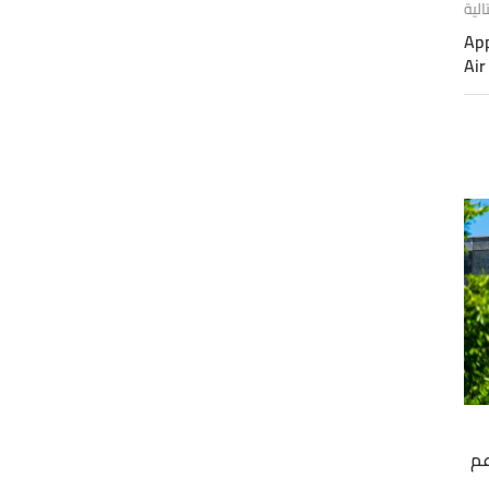
الية
 للماك بوك برو مع تطويرات Apple
عم