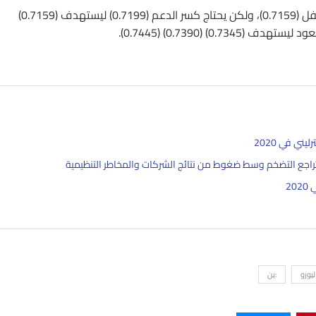
الدولار الأسترالي AUDUSD ‏فنيًا باتجاه هابط على المدى القريب أسفل (0.7159)، ولكن يحتاج كسر الدعم (0.7199) ليستهدف (0.7159)
ي في 2020
وتراجع التضخم وسط ضغوط من نتائج الشركات والمخاطر التنظيمية
2
ليورو
:ين