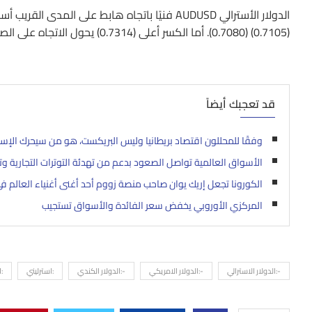
(0.7105) (0.7080). أما الكسر أعلى (0.7314) يحول الاتجاه على الصعود ليستهدف (0.7345) (0.7390) (0.7445).
قد تعجبك أيضاً
وفقًا للمحللون اقتصاد بريطانيا وليس البريكست، هو من سيحرك الإسترلين
الأسواق العالمية تواصل الصعود بدعم من تهدئة التوترات التجارية 
الكورونا تجعل إريك يوان صاحب منصة زووم أحد أغنى أغنياء العالم في 020
المركزي الأوروبي يخفض سعر الفائدة والأسواق تستجيب
-:الدولار الاسترالي
-:الدولار الامريكي
-:الدولار الكندي
:استرليني
:ا