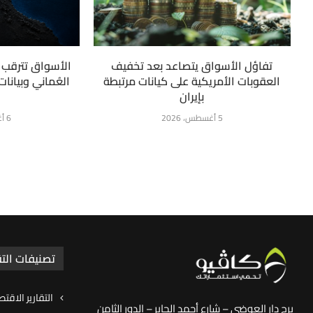
تفاؤل الأسواق يتصاعد بعد تخفيف
الأسواق تترقب ت
العقوبات الأمريكية على كيانات مرتبطة
العُماني وبيانا
بإيران
5 أغسطس، 2026
6 أغسطس، 2026
تصنيفات التق
التقارير الاقتص
برج دار العوضي – شارع أحمد الجابر – الدور الثامن