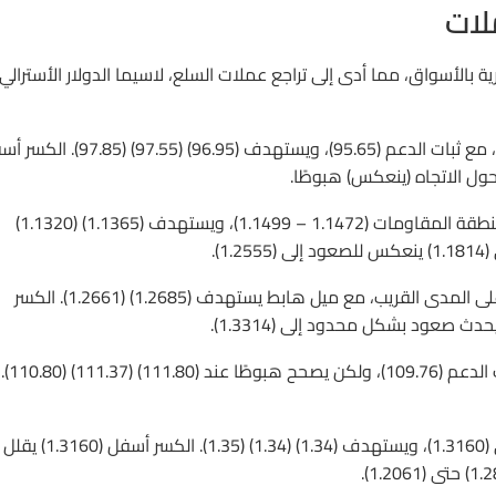
لات
 بالأسواق، مما أدى إلى تراجع عملات السلع، لاسيما الدولار الأسترالي
مؤشر الدولار الأمريكي DXY ‏فنيًا بالاتجاه صاعد على المدى القريب، مع ثبات الدعم (95.65)، ويستهدف (96.95) 
اليورو EURUSD فنيًا بالاتجاه الهابط على المدى القريب، مع ثبات منطقة المقاومات (1.1472 – 1.1499)، ويستهدف (1.1365) (1.1320)
الجنيه الإسترليني GBPUSD فنيًا باتجاه محايد (1.2661 – 1.2927) على المدى القريب، مع ميل هابط يستهدف (1.2685) (1.2661). الكسر
الين الياباني USDJPY ‏فنيًا باتجاه صاعد على المدى القريب، مع ثبات الدعم (109.76)، ولكن يصحح هبوطًا عند (111.80) (111.37) (110.80).
الدولار الكندي USDCAD ‏فنيًا باتجاه صاعد على المدى القريب أعلى (1.3160)، ويستهدف (.34