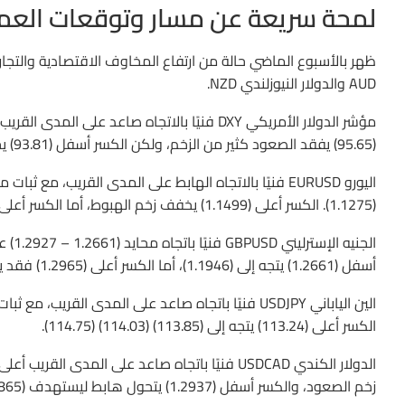
لمحة سريعة عن مسار وتوقعات العم
ظهر بالأسبوع الماضي حالة من ارتفاع المخاوف الاقتصادية والتجارية
AUD والدولار النيوزلندي NZD.
(95.65) يفقد الصعود كثير من الزخم، ولكن الكسر أسفل (93.81) يحول الاتجاه (ينعكس) هبوطًا.
(1.1275). الكسر أعلى (1.1499) يخفف زخم الهبوط، أما الكسر أعلى (1.1814) ينعكس للصعود إلى (1.2555).
أسفل (1.2661) يتجه إلى (1.1946)، أما الكسر أعلى (1.2965) فقد يحدث صعود بشكل محدود إلى (1.3314).
الكسر أعلى (113.24) يتجه إلى (113.85) (114.03) (114.75).
زخم الصعود، والكسر أسفل (1.2937) يتحول هابط ليستهدف (1.2865) حتى (1.2061).