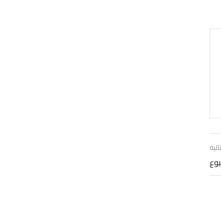
الية
بوع