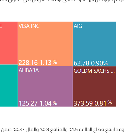
وقد ارتفع قطاع الطاقة 1.5% والمنافع 0.8% والمال 0.37% ضمن قطاعات مؤشر اس اند بي 500 كالتالي