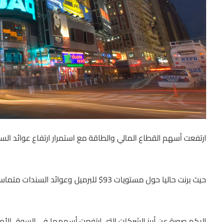
ارتفعت أسهم القطاع المالي والطاقة مع استمرار ارتفاع عوائد السن
حيث برنت حاليا حول مستويات 93$ للبرميل وعوائد السندات متماسكة على ارتفاعاتها عند 2.04% لأجل 10 أعوام.
اليكم صورة عن أبرز الشركات التي ارتفعت أسهمها في السوق الأمر