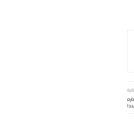
الية
اره
ددا