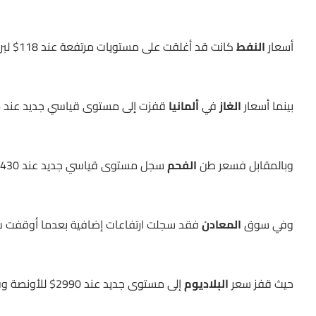
أسعار
النفط
كانت قد أغلقت على مستويات مرتفعة عند 118$ لبرنت و115$ للخام الأمريكي
بينما أسعار
الغاز
في
ألمانيا
قفزت إلى مستوى قياسي جديد عند 205.6 يورو للطن
وبالمقابل فسعر طن
الفحم
سجل مستوى قياسي جديد عند 430$
وفي سوق
المعادن
فقد سجلت ارتفاعات إضافية بعدما أوقفت شركة Severstal الروسية للصلب الصادرات إلى الاتحا
حيث قفز سعر
البلاديوم
إلى مستوى جديد عند 2990$ للأونصة وفق عقود يونيو المستقبلية