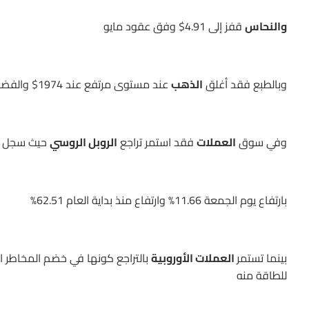
والنحاس
قفز إلى 4.91$ وفق عقود مايو
وبالطبع فقد أغلق
الذهب
عند مستوى مرتفع عند 1974$ والفضة عند 25.88$
وفي سوق
العملات
فقد استمر تراجع
الروبل الروسي
حيث سجل الدولار
بارتفاع يوم الجمعة 11.66% وارتفاع منذ بداية العام 62.51%
بينما تستمر
العملات الأوروبية
بالتراجع كونها في خضم المخاطر ا
للطاقة منه