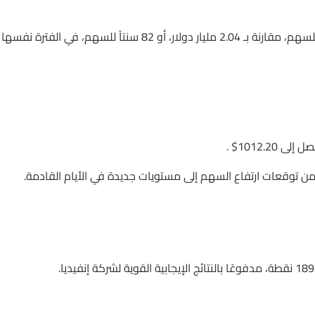
وسجلت إنفيديا صافي دخل قدره 14.88 مليار دولار، أو 5.98 دولار للسهم، مقارنة بـ 2.04 مليار دولار، أو 82 سنتاً للسهم، في ال