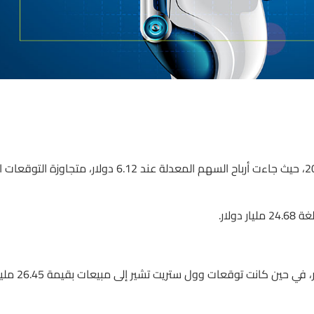
حققت شركة إنفيديا نتائج مالية قوية في الربع الأول من العام 2024، حيث جاءت أرباح السهم المعدلة عند 6.12 دولار، متجاوز
توقعت الشركة أن تصل مبيعاتها في الربع الحالي إلى 28 مليار دولار، في حين كانت توقعات وول ستريت