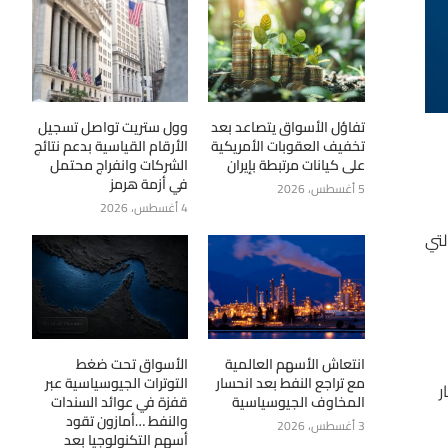
تفاؤل الأسواق يتصاعد بعد
وول ستريت تواصل تسجيل
تخفيف العقوبات الأمريكية
الأرقام القياسية بدعم نتائج
على كيانات مرتبطة بإيران
الشركات وانفراج محتمل
في أزمة هرمز
5 أغسطس، 2026
4 أغسطس، 2026
ة التوقعات التي
انتعاش الأسهم العالمية
الأسواق تحت ضغط
مع تراجع النفط بعد انحسار
التوترات الجيوسياسية عبر
 تشير إلى مبيعات بقيمة 26.45 مليار
المخاوف الجيوسياسية
قفزة في عوائد السندات
والنفط …أمازون تقود
3 أغسطس، 2026
أسهم التكنولوجيا بعد