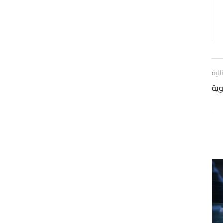
الية
وية