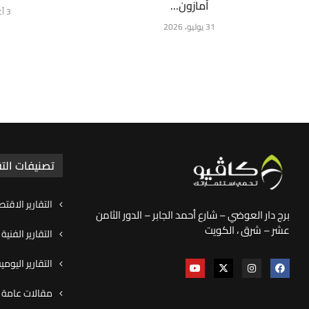
أمازون...
3 أغسطس، 2026
31 يوليو، 2026
تصنيفات التق
التقارير الاقتص
برج دار العوضي – شارع أحمد الجابر – الدور الثامن
عشر – شرق ، الكويت
التقارير الفنية
التقارير اليوم
مقالات عامة و