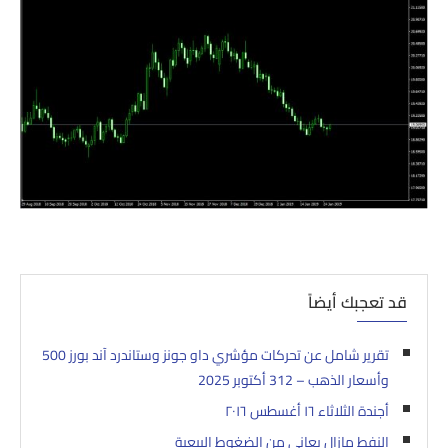
قد تعجبك أيضاً
تقرير شامل عن تحركات مؤشري داو جونز وستاندرد آند بورز 500
وأسعار الذهب – 312 أكتوبر 2025
أجندة الثلاثاء ١٦ أغسطس ٢٠١٦
النفط مازال يعاني من الضغوط البيعية