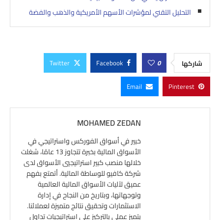
التحليل التقني لمؤشرات الأسهم الأمريكية والذهب والفضة
Twitter
Facebook
0
شاركها
Email
Pinterest
MOHAMED ZEDAN
خبير في أسواق الفوركس واستراتيجي في
الأسواق المالية بخبرة تتجاوز 13 عامًا، شغلت
خلالها منصب كبير استراتيجيي الأسواق لدى
شركة كافيو للوساطة المالية. أتمتع بفهم
عميق لآليات الأسواق المالية العالمية
وتوجهاتها، وبتاريخ من النجاح في إدارة
الاستثمارات وتحقيق نتائج متميزة لعملائنا.
يتميز عملي بالتركيز على استراتيجيات تداول