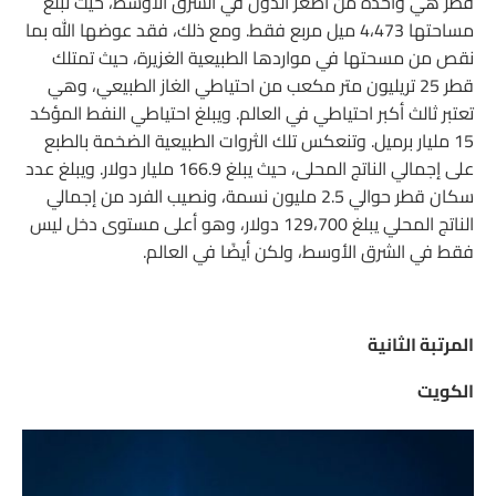
قطر هي واحدة من أصغر الدول في الشرق الأوسط، حيث تبلغ
مساحتها 4،473 ميل مربع فقط. ومع ذلك، فقد عوضها الله بما
نقص من مسحتها في مواردها الطبيعية الغزيرة، حيث تمتلك
قطر 25 تريليون متر مكعب من احتياطي الغاز الطبيعي، وهي
تعتبر ثالث أكبر احتياطي في العالم. ويبلغ احتياطي النفط المؤكد
15 مليار برميل. وتنعكس تلك الثروات الطبيعية الضخمة بالطبع
على إجمالي الناتج المحلى، حيث يبلغ 166.9 مليار دولار. ويبلغ عدد
سكان قطر حوالي 2.5 مليون نسمة، ونصيب الفرد من إجمالي
الناتج المحلي يبلغ 129،700 دولار، وهو أعلى مستوى دخل ليس
فقط في الشرق الأوسط، ولكن أيضًا في العالم.
المرتبة الثانية
الكويت