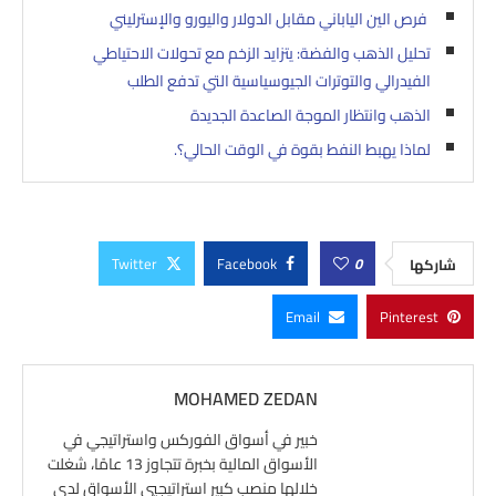
فرص الين الياباني مقابل الدولار واليورو والإسترليني
تحليل الذهب والفضة: يتزايد الزخم مع تحولات الاحتياطي
الفيدرالي والتوترات الجيوسياسية التي تدفع الطلب
الذهب وانتظار الموجة الصاعدة الجديدة
لماذا يهبط النفط بقوة في الوقت الحالي؟.
Twitter
Facebook
0
شاركها
Email
Pinterest
MOHAMED ZEDAN
خبير في أسواق الفوركس واستراتيجي في
الأسواق المالية بخبرة تتجاوز 13 عامًا، شغلت
خلالها منصب كبير استراتيجيي الأسواق لدى