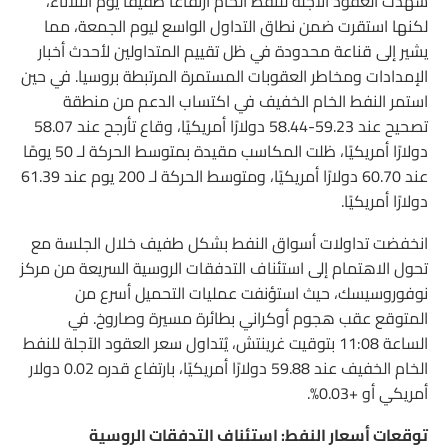
شهدت العقود الآجلة للنفط الخام ارتفاعًا طفيفًا يوم الثلاثاء،
لكنها استقرت ضمن نطاق التداول الواسع ليوم الجمعة، مما
يشير إلى قناعة محدودة في ظل تقييم المتداولين لأحدث أخبار
الإمدادات ومخاطر العقوبات المستمرة المرتبطة بروسيا. في حين
استمر النفط الخام الخفيف في اكتساب الدعم من منطقة
تصحيح عند 59.23-58.44 دولارًا أمريكيًا، وقاع تأرجح عند 58.07
دولارًا أمريكيًا، ظلت المكاسب مقيدة بمتوسط ​​الحركة لـ 50 يومًا
عند 60.70 دولارًا أمريكيًا، ومتوسط ​​الحركة لـ 200 يوم عند 61.39
دولارًا أمريكيًا.
انخفضت تداولات أسواق النفط بشكل طفيف خلال الجلسة مع
تحول الاهتمام إلى استئناف التدفقات الروسية السريعة من مركز
نوفوروسيسك، حيث استؤنفت عمليات التحميل أسرع من
المتوقع عقب هجوم أوكراني بطائرة مسيرة وصاروخ. في
الساعة 11:08 بتوقيت غرينتش، يُتداول سعر العقود الآجلة للنفط
الخام الخفيف عند 59.88 دولارًا أمريكيًا، بارتفاع قدره 0.02 دولار
أمريكي أو +0.03%.
توقعات أسعار النفط: استئناف التدفقات الروسية