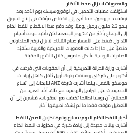
والعقوبات لا تزال محط الأنظار
استؤنفت عمليات التحميل في نوفوروسيسك يوم الأحد بعد
توقف دام يومين، مما أدى إلى انخفاض مؤقت في إنتاج السوق
بنحو 2.2 مليون برميل يوميًا. وقد دفع هذا الانقطاع النفط الخام
إلى الارتفاع بأكثر من 2% يوم الجمعة، لكن تأكيد عودة أحجام
التداول ضغط على الأسعار صباح الثلاثاء. لا يزال تركيز المتداولين
منصبّاً على ما إذا كانت العقوبات الأمريكية والغربية ستُقيّد
الصادرات الروسية بشكل ملموس خلال الأشهر المقبلة.
أشارت وزارة الخزانة الأمريكية إلى أن العقوبات التي فُرضت في
أكتوبر على شركتي روسنفت ولوك أويل تُثقل كاهل إيرادات
موسكو بالفعل، بينما أشارت شركة ANZ للأبحاث إلى اتساع
الخصومات على البراميل الروسية. مع ذلك، أكّد العديد من
المحللين أن روسيا لطالما تكيفت مع العقوبات، مُشيرين إلى أن
التعطيل مؤقت فقط ما لم يُشدّد تطبيقها أكثر.
أخبار النفط الخام اليوم: تسارع وتيرة تخزين الصين للنفط
أشارت بيانات جديدة إلى زيادة كبيرة في مخزونات النفط الخام
الصينية في أكتوبر، بفائض يُقدّر بـ 690 ألف برميل يومياً، حيث