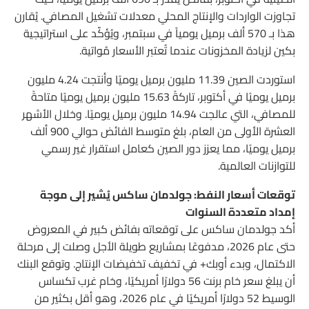
تجاوزت الواردات والإنتاج المحلي معدلات تشغيل المصافي. يُقارن
هذا بـ 570 ألف برميل يومياً في سبتمبر، ويُؤكّد على استراتيجية
بكين لزيادة المخزونات عندما تُعتبر الأسعار مُواتية.
استوردت الصين 11.39 مليون برميل يوميًا وأنتجت 4.24 مليون
برميل يوميًا في أكتوبر، تاركةً 15.63 مليون برميل يوميًا متاحةً
للمصافي، التي عالجت 14.94 مليون برميل يوميًا. وخلال الأشهر
العشرة الأولى من العام، بلغ متوسط ​​الفائض حوالي 900 ألف
برميل يوميًا، مما يعزز دور الصين كعامل استقرار غير رسمي
للتوازنات العالمية.
توقعات أسعار النفط: جولدمان ساكس يُشير إلى موجة
إمداد متعددة السنوات
أكد جولدمان ساكس على توقعاته بفائض كبير في المعروض
حتى عام 2026، مدفوعًا بمشاريع طويلة الأجل وصلت إلى مرحلة
الاكتمال، وبدء أوبك+ في تخفيف تخفيضات الإنتاج. وتوقع البنك
أن يبلغ سعر خام برنت 56 دولارًا أمريكيًا، وخام غرب تكساس
الوسيط 52 دولارًا أمريكيًا في عام 2026، وهو أقل بكثير من