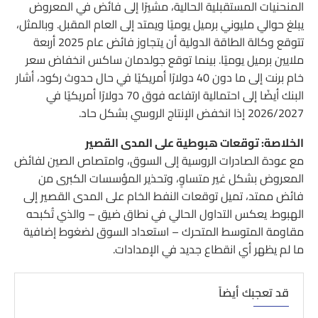
المنحنيات المستقبلية الحالية، مشيرًا إلى فائض في المعروض
يبلغ حوالي مليوني برميل يوميًا ويمتد إلى العام المقبل. وبالمثل،
تتوقع وكالة الطاقة الدولية أن يتجاوز فائض عام 2025 أربعة
ملايين برميل يوميًا. بينما توقع جولدمان ساكس انخفاض سعر
خام برنت إلى ما دون 40 دولارًا أمريكيًا في حال حدوث ركود، أشار
البنك أيضًا إلى احتمالية ارتفاعه فوق 70 دولارًا أمريكيًا في
2026/2027 إذا انخفض الإنتاج الروسي بشكل حاد.
الخلاصة: توقعات هبوطية على المدى القصير
مع عودة الصادرات الروسية إلى السوق، وامتصاص الصين لفائض
المعروض بشكل غير متساوٍ، وتحذير المؤسسات الكبرى من
فائض ممتد، تميل توقعات النفط الخام على المدى القصير إلى
الهبوط. يعكس التداول الحالي في نطاق ضيق – والذي تُكبحه
مقاومة المتوسط ​​المتحرك – استعداد السوق لضغوط إضافية
ما لم يظهر أي انقطاع جديد في الإمدادات.
قد تعجبك أيضاً