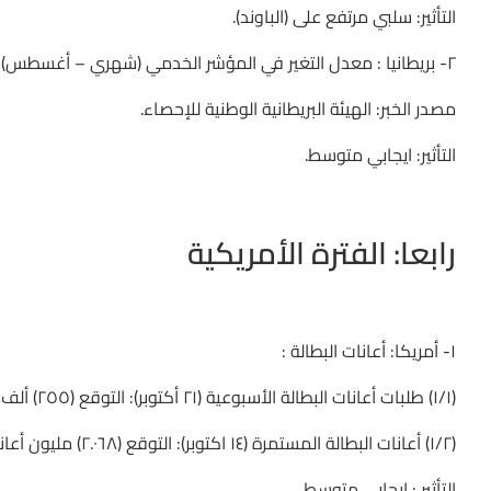
التأثير: سلبي مرتفع على (الباوند).
٢- بريطانيا : معدل التغير في المؤشر الخدمي (شهري – أغسطس) : التوقع ارتفاع بنسبة (٠.٨٠℅) أفضل من السابق (٠.٦٠℅).
مصدر الخبر: الهيئة البريطانية الوطنية للإحصاء.
التأثير: ايجابي متوسط.
رابعا: الفترة الأمريكية
١- أمريكا: أعانات البطالة :
(١/١) طلبات أعانات البطالة الأسبوعية (٢١ أكتوبر): التوقع (٢٥٥) ألف طلب اعانة من السابق (٢٦٠) ألف طلب.
(١/٢) أعانات البطالة المستمرة (١٤ اكتوبر): التوقع (٢.٠٦٨) مليون أعانة بطالة من السابقة (٢.٠٥٧) مليون أعانة بطالة.
التأثير : ايجابي متوسط.