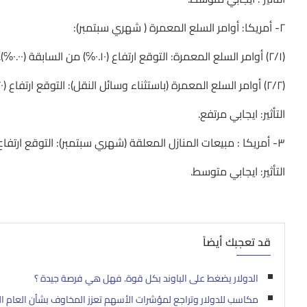
٢- أمريكا: أوامر السلع المعمرة ( شهري سبتمبر):
(٢/١) أوامر السلع المعمرة: التوقع ارتفاع (٠.١٠℅) من السابقة (٠.٠٠℅).
(٢/٢) أوامر السلع المعمرة (باستثناء وسائل النقل): التوقع ارتفاع (٠.٢٠℅) أفضل من السابقة (-٠.٤٠℅).
التأثير: ايجابي مرتفع.
٣- أمريكا : مبيعات المنازل المعلقة (شهري سبتمبر): التوقع ارتفاع (+١.٢٠℅) من السابقة (-٢.٤٠℅) سنتابع القراءة السنوية.
التأثير: ايجابي متوسط.
قد تعجبك أيضاً
الدولار يضغط على الباوند بكل قوة. فهل هي فرصة جيدة ؟
مكاسب للدولار وتراجع لمؤشرات الأسهم تعزز المخاوف بشأن العام ال