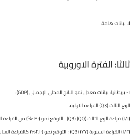
لا بيانات هامة.
ثالثا: الفترة الاوروبية
١- بريطانيا: بيانات معدل نمو الناتج المحلي الإجمالي (GDP):
الربع الثالث (Q3) القراءة الاولية.
(١/١) قراءة الربع الثالث (QQ) (Q3) : التوقع نمو (٠.٣٠℅) من القراءة السابقة (٠.٧٠℅).
(١/٢) القراءة السنوية (YY) (Q3) : التوقع نمو (٢.١٠℅) كالقراءة السابقة .