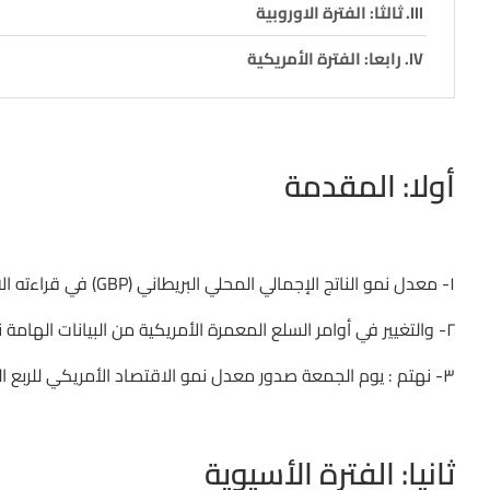
ثالثا: الفترة الاوروبية
رابعا: الفترة الأمريكية
أولا: المقدمة
١- معدل نمو الناتج الإجمالي المحلي البريطاني (GBP) في قراءته الاولي للربع الثالث هام ومع توقع تباطؤ سيضغط مجددا علي الباوند.
٢- والتغيير في أوامر السلع المعمرة الأمريكية من البيانات الهامة نتابعها وطلبات اعانات البطالة (المتماسكة بإيجابية لأسابيع طويلة).
٣- نهتم : يوم الجمعة صدور معدل نمو الاقتصاد الأمريكي للربع الثالث و التوقع ايجابي و تأخذه الأسواق في الاعتبار من نهايات (الخميس).
ثانيا: الفترة الأسيوية