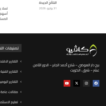
النتائج الجيدة
31 يوليو، 2026
المست
تصنيفات التق
التقارير الاقتص
برج دار العوضي – شارع أحمد الجابر – الدور الثامن
عشر – شرق ، الكويت
التقارير الفنية
التقارير اليوم
مقالات عامة و
تعليم الاستثما