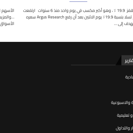
تسلا يقفز 19.9 ٪ ، وهو أكبر مكسب في يوم واحد منذ 6 سنوات ارتفعت
الأسهم ا
أسهم تسلا بنسبة 19.9٪ يوم الاثنين بعد أن رفع Argus Research سعره
…والمزيد
هدف إلى …
الأسواق: Nioأسهم أعلنت شركة 
ارير
ادية
ية والاسبوعية
 تعليمية
ر والتداول