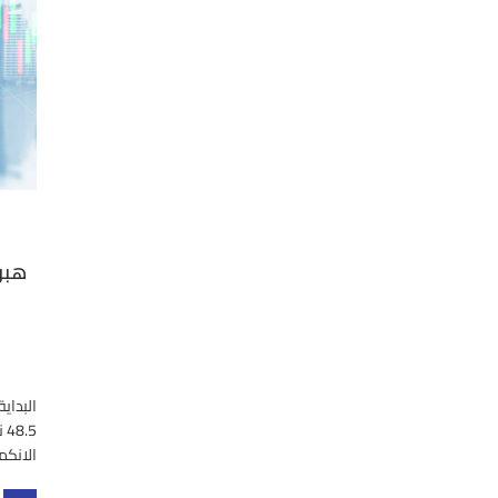
هبو
الانكم