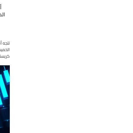
أب
الص
تتجه أ
الخميس
كريستي