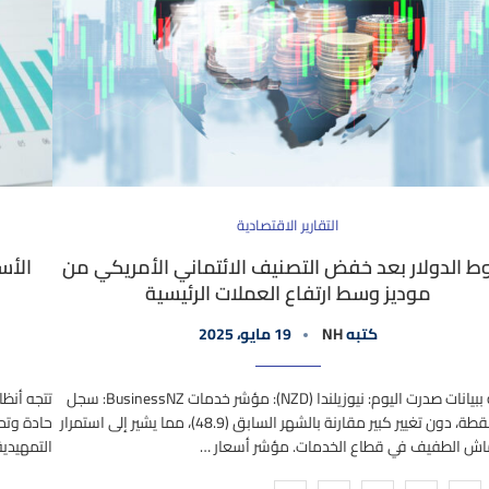
التقارير الاقتصادية
ط الدولار بعد خفض التصنيف الائتماني الأمريكي من
الأس
موديز وسط ارتفاع العملات الرئيسية
كتبه
NH
19 مايو، 2025
البداية ببيانات صدرت اليوم: نيوزيلندا (NZD): مؤشر خدمات BusinessNZ: سجل
تتجه أنظا
48.5 نقطة، دون تغيير كبير مقارنة بالشهر السابق (48.9)، مما يشير إلى استمرار
حادة وتح
اش الطفيف في قطاع الخدمات. مؤشر أسعار …
التمهيدية