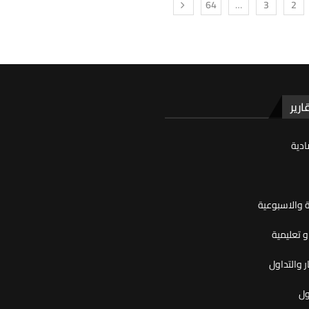
64
…
3
2
ارير
ادية
ية والاسبوعية
 تعليمية
ر والتداول
ول