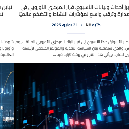
رز أحداث وبيانات الأسبوع، قرار المركزي الأوروبي في
تباين 
دارة وترقب واسع لمؤشرات النشاط والتضخم عالميًا
تش
كتبه
NH
21 يوليو، 2025
نظار الأسواق هذا الأسبوع إلى قرار البنك المركزي الأوروبي المرتقب يوم
شهدت الأ
، والذي سيعقبه بيان السياسة النقدية والمؤتمر الصحفي لرئيسته
وأوروبا و
ن لاغارد. ويأتي هذا القرار في وقت تتزايد فيه …
العالمية، و