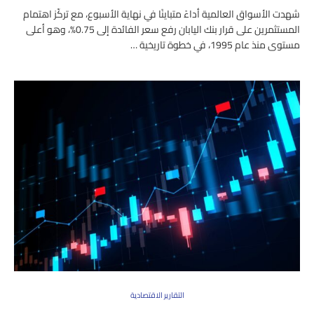
شهدت الأسواق العالمية أداءً متباينًا في نهاية الأسبوع، مع تركّز اهتمام
المستثمرين على قرار بنك اليابان رفع سعر الفائدة إلى 0.75%، وهو أعلى
مستوى منذ عام 1995، في خطوة تاريخية …
التقارير الاقتصادية