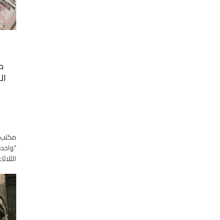
مك
ال
مكتب ا
“واحدة
الثلاث