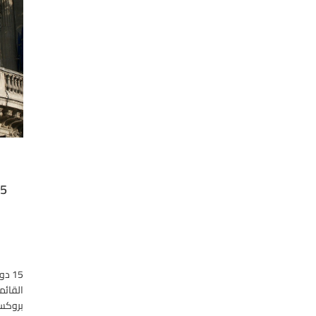
15 
القائم
بروكسل