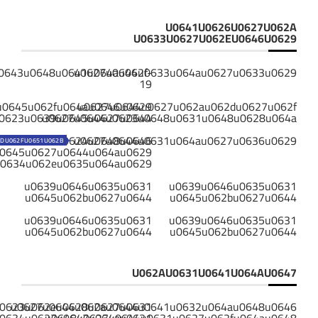
U0641U0626U0627U062A
U0633U0627U062EU0646U0629
0643u0648u0641u064au062f-
u0627u0644u0633u064au0627u0633u0629
19
u0645u062fu064au0646u0629
u0627u0644u0627u062au062du0627u062f
0623u0639u0645u0627u0644
u0627u0644u0623u0648u0631u0648u0628u064a
0644u0634u0624u0648u0646
u0627u0644u0631u064au0627u0636u0629
2DU062FU0651U062B
0645u0627u0644u064au0629
0634u062eu0635u064au0629
u0639u0646u0635u0631
u0639u0646u0635u0631
u0645u062bu0627u0644
u0645u062bu0627u0644
u0639u0646u0635u0631
u0639u0646u0635u0631
u0645u062bu0627u0644
u0645u062bu0627u0644
U062AU0631U0641U064AU0647
0623u062eu0628u0627u0631
u0627u0644u062au0644u0641u0632u064au0648u0646