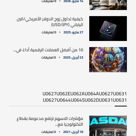
14 مايو، 2026
0 تعليقات
كيفية تداول زوج الدولار الأمريكي/الين
الياباني (USD/JPY)
27 مايو، 2025
0 تعليقات
10 من أفضل العملات الرقمية أداءً في...
23 أبريل، 2025
0 تعليقات
U0627U062EU062AU064AU0627U0631
U0627U0644U0645U062DU0631U0631
مؤشرات الاسهم ترتفع مدعومة بقطاع
التكنولوجيا مع...
10 أبريل، 2021
0 تعليقات