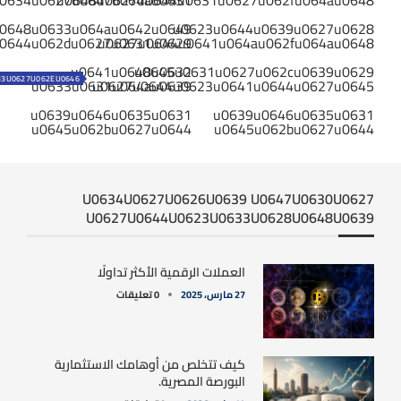
0634u0627u0647u064au0631
u0648u0627u0644u0631u0627u062fu064au0648
0648u0633u064au0642u0649
u0623u0644u0639u0627u0628
0644u062du0627u0631u0629
u0627u0644u0641u064au062fu064au0648
u0641u0648u0632
u0645u0631u0627u062cu0639u0629
33U0627U062EU0646
u0633u0631u064au0639
u0627u0644u0623u0641u0644u0627u0645
u0639u0646u0635u0631
u0639u0646u0635u0631
u0645u062bu0627u0644
u0645u062bu0627u0644
U0634U0627U0626U0639 U0647U0630U0627
U0627U0644U0623U0633U0628U0648U0639
العملات الرقمية الأكثر تداولًا
27 مارس، 2025
0 تعليقات
كيف تتخلص من أوهامك الاستثمارية
البورصة المصرية.