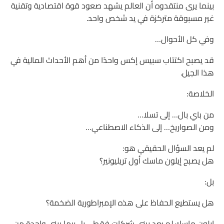
بينما يرى منتقدوه أن العالم يشهد صعود قوة اقتصادية وتقنية
غير مسبوقة متركزة في يد شخص واحد.
وفي كل الأحوال…
قد يصبح اكتتاب سبيس إكس واحدًا من أهم الأحداث المالية في
هذا الجيل.
الخلاصة:
من باي بال… إلى تسلا…
ومن الصواريخ… إلى الذكاء الاصطناعي…
لم يعد السؤال الحقيقي هو:
هل يصبح إيلون ماسك أول تريليونير؟
بل:
هل يستطيع الحفاظ على هذه الإمبراطورية الضخمة؟
إيلون ماسك لم يعد يبني شركات فقط… بل ربما يبني واحدة من