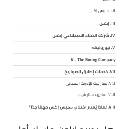
سبيس إكس
إكس
شركة الذكاء الاصطناعي إكس
نيورولينك
The Boring Company
خدمات إطلاق الصواريخ
ستار لينك للإنترنت الفضائي
مشروع ستار شيب
لماذا يُعتبر اكتتاب سبيس إكس مهمًا جدًا؟
هل يصبح إيلون ماسك أول تريليونير بسبب سبيس
إكس؟