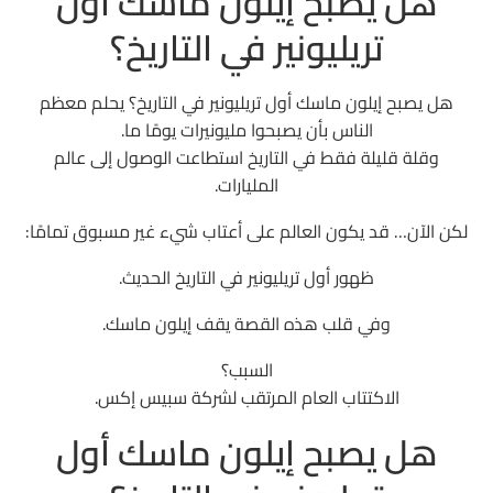
هل يصبح إيلون ماسك أول
تريليونير في التاريخ؟
إيرادات سبيس إكس والنمو المالي
لماذا لا يزال المستثمرون متحمسين؟
هل يصبح إيلون ماسك أول تريليونير في التاريخ؟ يحلم معظم
المخاطر التي يجب على المستثمرين الانتباه لها
الناس بأن يصبحوا مليونيرات يومًا ما.
وقلة قليلة فقط في التاريخ استطاعت الوصول إلى عالم
1. التقييم الضخم
المليارات.
2. الإنفاق الهائل
لكن الآن… قد يكون العالم على أعتاب شيء غير مسبوق تمامًا:
3. المخاطر القانونية والتنظيمية
ظهور أول تريليونير في التاريخ الحديث.
4. إيلون ماسك نفسه
وفي قلب هذه القصة يقف إيلون ماسك.
هل يمكن أن تصبح سبيس إكس أكبر من تسلا؟
السبب؟
هل يبني إيلون ماسك المستقبل… أم أقوى
الاكتتاب العام المرتقب لشركة سبيس إكس.
إمبراطورية أعمال في التاريخ الحديث؟
هل يصبح إيلون ماسك أول