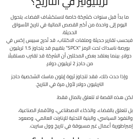
تريليونير في التاريخ؟
ما بدأ قبل سنوات كشركة خاصة لاستكشاف الفضاء، يتحول
اليوم إلى واحدة من أكبر القصص المالية في تاريخ الأسواق
الحديثة.
فبحسب تقارير حديثة وملفات الاكتتاب، قد تُدرج سبيس إكس في
بورصة ناسداك تحت الرمز “SPCX” بتقييم قد يتجاوز 1.5 تريليون
دولار، بينما يعتقد بعض المحللين أن الشركة قد تقترب مستقبلًا
من حاجز 2 تريليون دولار.
وإذا حدث ذلك، فقد تتجاوز ثروة إيلون ماسك الشخصية حاجز
التريليون دولار لأول مرة في التاريخ.
لكن هذه القصة لا تتعلق بالمال فقط.
بل تتعلق بالفضاء، والذكاء الاصطناعي، والأقمار الصناعية،
والنفوذ السياسي، والبنية التحتية للإنترنت العالمي، وصعود
إمبراطورية أعمال غير مسبوقة في تاريخ وول ستريت.