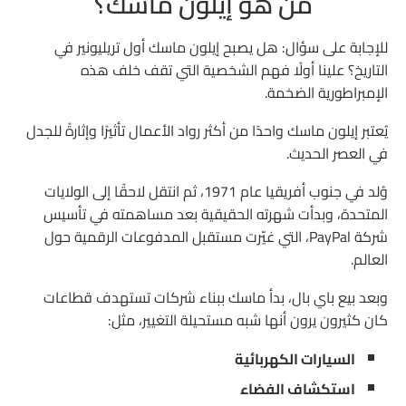
من هو إيلون ماسك؟
للإجابة على سؤال: هل يصبح إيلون ماسك أول تريليونير في
التاريخ؟ علينا أولًا فهم الشخصية التي تقف خلف هذه
الإمبراطورية الضخمة.
يُعتبر إيلون ماسك واحدًا من أكثر رواد الأعمال تأثيرًا وإثارةً للجدل
في العصر الحديث.
وُلد في جنوب أفريقيا عام 1971، ثم انتقل لاحقًا إلى الولايات
المتحدة، وبدأت شهرته الحقيقية بعد مساهمته في تأسيس
شركة PayPal، التي غيّرت مستقبل المدفوعات الرقمية حول
العالم.
وبعد بيع باي بال، بدأ ماسك ببناء شركات تستهدف قطاعات
كان كثيرون يرون أنها شبه مستحيلة التغيير، مثل:
السيارات الكهربائية
استكشاف الفضاء