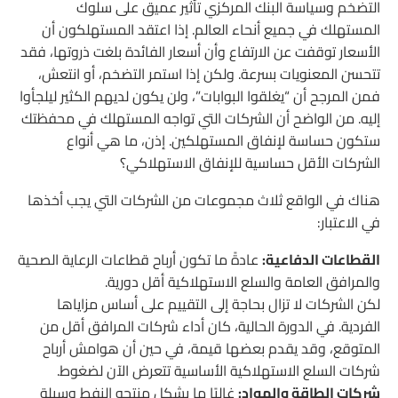
التضخم وسياسة البنك المركزي تأثير عميق على سلوك
المستهلك في جميع أنحاء العالم. إذا اعتقد المستهلكون أن
الأسعار توقفت عن الارتفاع وأن أسعار الفائدة بلغت ذروتها، فقد
تتحسن المعنويات بسرعة. ولكن إذا استمر التضخم، أو انتعش،
فمن المرجح أن “يغلقوا البوابات”، ولن يكون لديهم الكثير ليلجأوا
إليه. من الواضح أن الشركات التي تواجه المستهلك في محفظتك
ستكون حساسة لإنفاق المستهلكين. إذن، ما هي أنواع
الشركات الأقل حساسية للإنفاق الاستهلاكي؟
هناك في الواقع ثلاث مجموعات من الشركات التي يجب أخذها
في الاعتبار:
القطاعات الدفاعية:
عادةً ما تكون أرباح قطاعات الرعاية الصحية
والمرافق العامة والسلع الاستهلاكية أقل دورية.
لكن الشركات لا تزال بحاجة إلى التقييم على أساس مزاياها
الفردية. في الدورة الحالية، كان أداء شركات المرافق أقل من
المتوقع، وقد يقدم بعضها قيمة، في حين أن هوامش أرباح
شركات السلع الاستهلاكية الأساسية تتعرض الآن لضغوط.
شركات الطاقة والمواد:
غالبًا ما يشكل منتجو النفط وسيلة