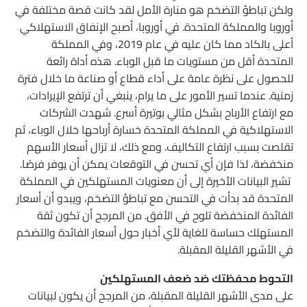
ولكن تباطؤ التضخم هو منارة الأمل لقد كانت قصة مختلفة في
أوروبا والمملكة المتحدة. في أوروبا، أصبح الإنفاق الاستهلاكي
أعلى بالكاد مما كان عليه في عام 2019، وفي المملكة
المتحدة أقل من مستويات ما قبل الوباء. هذه أداة رائعة
للحصول على نظرة عامة على أداء قطاع أو صناعة ما خلال فترة
زمنية. عندما تسير الأمور على ما يرام، ينبغي أن ترتفع الإيرادات،
مع ارتفاع الأرباح بشكل مثالي بوتيرة أسرع. شهدت الشركات
الاستهلاكية في المملكة المتحدة خسارة أرباحها خلال الوباء، ثم
تقلصت بسبب ارتفاع التكاليف. ومع ذلك، لا تزال أسعار الأسهم
منخفضة، لذا فإن أي تحسن في التوقعات يمكن أن يوفر فرصًا.
تشير البيانات الأخيرة إلى أن معنويات المستهلكين في المملكة
المتحدة قد بدأت في التحسن مع تباطؤ التضخم، ويبدو أن أسعار
الفائدة المنخفضة تلوح في الأفق. من المرجح أن تكون ثقة
المستهلك حساسة للغاية لأي أخبار حول أسعار الفائدة والتضخم
في الأشهر القليلة المقبلة.
التحوط محفظتك ضد ضعف المستهلكين
على مدى الأشهر القليلة المقبلة، من المرجح أن يكون لبيانات