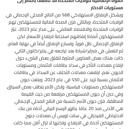
القوة الإنفاقية للولايات المتحدة قد تضعف بالنظر إلى
مستويات الادخار
ويشكل الإنفاق الاستهلاكي 68% من الناتج المحلي الإجمالي في
الولايات المتحدة، وبالتالي فإن الصحة المالية للمستهلكين تهم
الولايات المتحدة والاقتصاد العالمي. على مدار عام 2023، غيّر
المستهلكون أنماط إنفاقهم استجابةً لارتفاع الأسعار، لكن
الإنفاق الإجمالي ظل قوياً. وتسارع الإنفاق أيضاً في نهاية العام،
ثم انتعش في فبراير/شباط بعد تراجعه في يناير/كانون الثاني.
كانت هناك بعض العناوين المثيرة للقلق بعض الشيء حول
ارتفاع معدلات التأخر في سداد بطاقات الائتمان ومستويات
الديون. نعم، ارتفعت معدلات التخلف عن السداد في بطاقات
الائتمان بنسبة تزيد على 50% في عام 2023، وبلغت ديون
المستهلكين مستويات قياسية، ولكن الأمر يتطلب بعض السياق.
وفي حين أن ديون المستهلكين مرتفعة من حيث القيمة
المطلقة، فإن ديون الأسر كنسبة من الناتج المحلي الإجمالي
هي الأدنى منذ 20 عامًا. يظهر الرسم البياني أدناه من بنك
الاحتياطي الفيدرالي في سانت لويس أن معدلات جنوح
المستهلكين آخذة في الارتفاع، ولكنها لا تزال أقل مما كانت