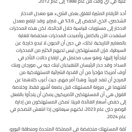
عليه في أي وقت من عام 1988 إلى عام 2012.
أحد الأرقام المثيرة للقلق بعض الشيء هو معدل الادخار
الشخصي، الذي انخفض إلى 3.6% في فبراير. وقد ارتفع معدل
الادخار إلى مستويات قياسية خلال الجائحة، لكن هذه المدخرات
استنفدت الآن بالكامل وأصبحت المدخرات منخفضة للغاية
بالمعايير التاريخية. لذلك، في حين أن الديون لا تبدو خارجة عن
السيطرة، فإن المستهلكين ليس لديهم الكثير من المدخرات
ليلجأوا إليها، وهو سبب محتمل في ارتفاع حالات التأخر في
السداد وقد حذر الرئيسان التنفيذيان لبنك جيه بي مورجان وبنك
أوف أمريكا مؤخراً من أن القدرة الشرائية الاستهلاكية من
المرجح أن تنفد قريباً. وهذا أمر مهم، حيث أعرب كلاهما عن
ثقتهما في مرونة المستهلك قبل بضعة أشهر فقط. وخلاصة
القول هي أن المستهلكين الأمريكيين يمكن أن يلجأوا بالفعل
إلى خفض أسعار الفائدة قريبًا. تمكن المستهلكون من إدارة
الوضع حتى عام 2023، لكنهم سيعانون إذا انتعش التضخم في
عام 2024.
ثقة المستهلك منخفضة في المملكة المتحدة ومنطقة اليورو،