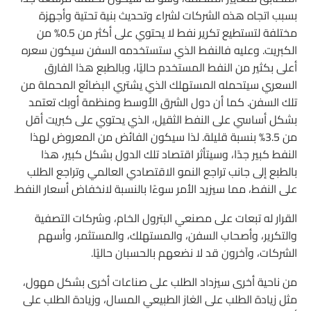
بسبب اتجاه هذه الشركات لشراء وتحديث بنية تحتية وأجهزة
مختلفة لتستطيع تكرير نفط لا يحتوي على أكثر من 0.5% من
الكبريت. وعليه فالنفط الذي ستستخدمه السفن سيكون سعره
أعلى بكثير من النفط المستخدم حاليًا، وبالطبع هذا الفارق
السعري سيتحمله المستهلك الذي يشتري البضائع المحملة من
تلك السفن. كما أن دول الشرق الأوسط ومنظمة أوبك تعتمد
بشكل أساسي على النفط الثقيل، الذي يحتوي على كبريت أقل
من 3.5% بنسبة قليلة. لذا سيكون الفائض من المعروض لهذا
النفط كبير جدًا، وسيتأثر اقتصاد تلك الدول بشكل كبير، هذا
بالطبع إلى جانب تراجع النمو الاقتصادي العالمي وتراجع الطلب
على النفط، مما سيزيد الأمر سوءًا بالنسبة لانخفاض أسعار النفط.
القرار له تبعات على مصنعي البترول الخام، وشركات التصفية
والتكرير، وأصحاب السفن، والمستهلك، والمستثمر، وأسهم
الشركات، وآخرون قد لا نضعهم بالحسبان حاليًا.
من ناحية أخرى سيزداد الطلب على صناعات أخرى بشكل مهول،
مثل زيادة الطلب على الغاز الطبيعي المسال، وزيادة الطلب على