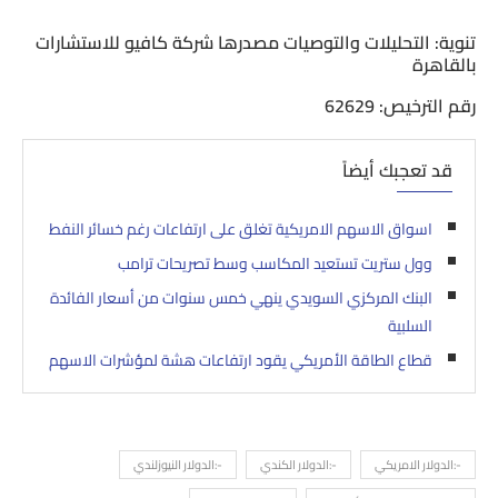
تنوية: التحليلات والتوصيات مصدرها شركة كافيو للاستشارات
بالقاهرة
رقم الترخيص: 62629
قد تعجبك أيضاً
اسواق الاسهم الامريكية تغلق على ارتفاعات رغم خسائر النفط
وول ستريت تستعيد المكاسب وسط تصريحات ترامب
البنك المركزي السويدي ينهي خمس سنوات من أسعار الفائدة
السلبية
قطاع الطاقة الأمريكي يقود ارتفاعات هشة لمؤشرات الاسهم
-:الدولار الامريكي
-:الدولار الكندي
-:الدولار النيوزلندي