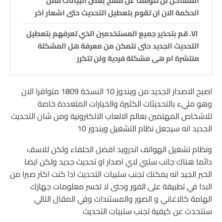
المشاكل لن تتوقف عن مسح بعض البيانات فمن
الحكمة الان ان تقوم بتعطيل التحديث حتى اشعار اخر
قم بتحذير جميع المستخدمين الذي تعرفهم بتعطيل
التحديث الجديد حتى نتمكن من معرفة هل المشكلة
منتشرة ام هى مشكلة فردية ولن تتكرر
مصدر المقال
اصبح الاصدار الجديد من ويندوز 10 النسخة 1809 متوافرا الان
وهو مليء بالتحديثات الكثيرة والخيارات المتعددة خاصة
للاشخاص المهتمين بعالم الالعاب الالكترونية ومن شان التحديث
الجديد انه سيجعل نظام التشغيل ويندوز 10
ونظام تشغيل الهواتف اندرويد افضل الحلفاء ولكن للاسف
دائما هناك جانب سلبي لاي اصدار او تحديث جديد ولكن ايضا
الخبر الجيد انه يمكنك تجنب سلبيات التحديث ادا كنت اكثر صبرا من
البدا في تطبيقة على الفور وحتى لا تخسر معلومات جهازك
الهامة كالاغاني و الصور والمستندات وفي المقال التالي
سنتحدث عن كيفية تجنب سلبيات التحديث