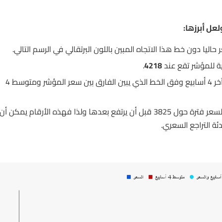
عل أبرزها:
ة للمؤشر تقع عند
4218
.
السعر حاليا قد سجل واحدة من أكبر الانحرافات عن متوسط آخر 4 أسابيع وفق الخط الذي يبين الفارق بين سعر المؤشر ومتوسط 4
في اسبوع 19 يونيو كان عند 3685.50 واستقر السعر فترة حول 3825 قبل أن يرتفع بعدها ولذا فهذه الأرقام يمكن أن
ئة التراجع السعري.