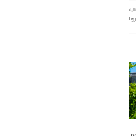
الية
وبا
عم