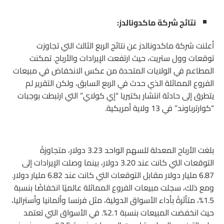
نتائج شركة ماكدونالدز:
أعلنت شركة ماكدونالدز عن نتائج الربع الثالث التي تجاوزت
توقعات وول ستريت، حيث ارتفعت الإيرادات والأرباح. تمكنت
المطاعم في الولايات المتحدة من عكس الانخفاض في مبيعات
الفروع المماثلة الذي حدث في الربع السابق، ولكن التقرير لم
يتطرق إلى حادثة انتشار بكتيريا “إي كولاي” التي ارتبطت بوجبات
“كوارترباوند” في 13 ولاية أمريكية.
بلغت الأرباح المعدلة للسهم الواحد 3.23 دولار، متجاوزةً
التوقعات التي كانت عند 3.20 دولار، بينما وصلت الإيرادات إلى
6.87 مليار دولار مقابل التوقعات التي كانت عند 6.82 مليار دولار.
ومع ذلك، سجلت مبيعات الفروع المماثلة عالميًا انخفاضًا بنسبة
1.5%، متأثرةً بأداء الأسواق الدولية، مثل فرنسا وألمانيا وأستراليا،
حيث انخفضت المبيعات بنسبة 2.1%. في الأسواق التي تعتمد