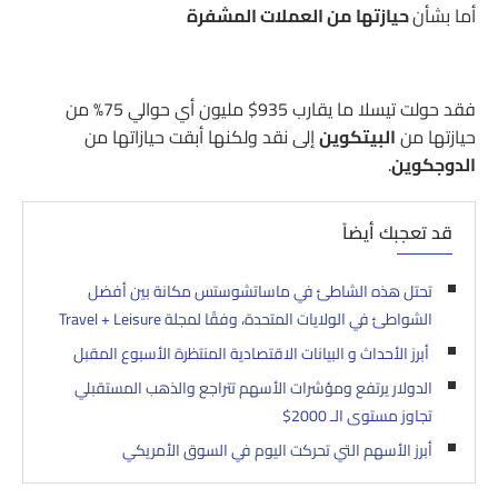
أما بشأن
حيازتها من العملات المشفرة
فقد حولت تيسلا ما يقارب 935$ مليون أي حوالي 75% من
حيازتها من
البيتكوين
إلى نقد ولكنها أبقت حيازاتها من
الدوجكوين
.
قد تعجبك أيضاً
تحتل هذه الشاطئ في ماساتشوستس مكانة بين أفضل
الشواطئ في الولايات المتحدة، وفقًا لمجلة Travel + Leisure
أبرز الأحداث و البيانات الاقتصادية المنتظرة الأسبوع المقبل
الدولار يرتفع ومؤشرات الأسهم تتراجع والذهب المستقبلي
تجاوز مستوى الـ 2000$
أبرز الأسهم التي تحركت اليوم في السوق الأمريكي