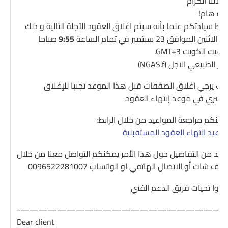
ملائنا الكرام
نبيه هام!
حيط سيادتكم علما بأنه سيتم اغلاق العقود الآجلة التالية و ذلك
 الاثنين الموافق 23 سبتمبر في تمام الساعة
9:55
صباحا
وقيت الكويت GMT+3.
غاز الطبيعي الاجل (NGAS.f)
ذلك يرجي اغلاق الصفقات قبل هذا الموعد تجنبا للإغلاق
لقسري في موعد إنتهاء العقود.
مكنكم مراجعة المواعيد من خلال الرابط:
واعيد انتهاء العقود المستقبلية
مزيد من التفاصيل حول هذا الأمر يمكنكم التواصل معنا من خلال
لايف شات أو الاتصال الهاتفي او الواتساب 0096522281007
قبلوا تحيات فريق الدعم الفني
———————————————————————
Dear client