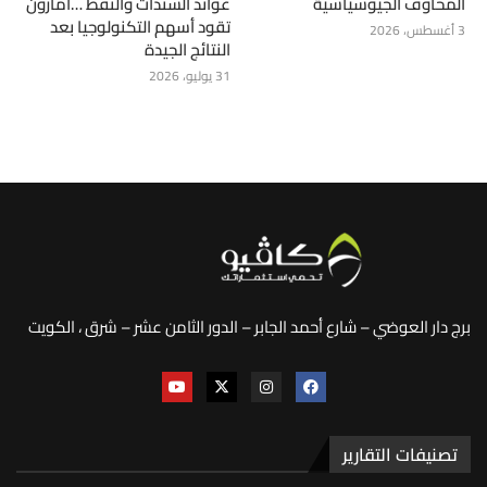
المخاوف الجيوسياسية
عوائد السندات والنفط …أمازون
تقود أسهم التكنولوجيا بعد
3 أغسطس، 2026
النتائج الجيدة
31 يوليو، 2026
برج دار العوضي – شارع أحمد الجابر – الدور الثامن عشر – شرق ، الكويت
تصنيفات التقارير