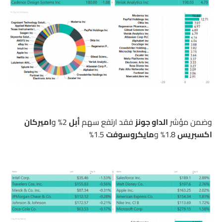
وضمن مؤشر
الداو جونز
فقد ارتفع سهم
أبل
2% و
اميركان
اكسبريس
1.8% و
مايكروسوفت
1.5%