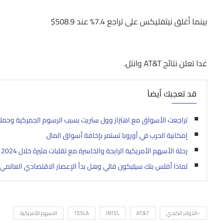
بينما أغلق نيتفليكس على تراجع 7.4% عند 508.9$
غدا تعلن نتائج AT&T وانتل.
قد تعجبك أيضاً
تراجعت الأسواق مع اهتزاز وول ستريت بسبب الرسوم الجمركية وحملة 
إمكانية الحرب في أوروبا تستمر بإخافة أسواق المال
رحلة الأسهم الأمريكية الرابحة والخاسرة مع تقلبات مثيرة خلال 2024
لماذا أفلس بنك سيليكون فالي وهل بدأ الإعصار الاقتصادي العالمي
-:الدولار الكندي
AT&T
INTEL
TESLA
الاسهم الأمريكية