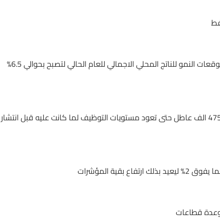
فط
هذه الارتفاعات ساعدت بتحسين توقعات البنك المركزي الكندي لتوقعات النمو للناتج المحلي الاجمالي للعام الحالي لتصبح بحوالي 6.5%
البنك أكد أن الطريق للتعافي مازال طويلا حيث يرى ضرورة توظيف 475 الف عاطل حتى تعود مستويات التوظيف لما كانت عليه قبل انتشار
 وعدة قطاعات