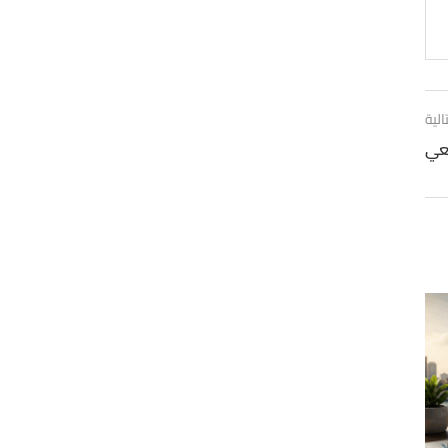
الية
يعي