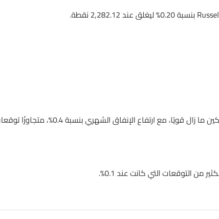
حيث أظهرت أرقام مبيعات التجزئة لشهر سبتمبر أن إنفاق المستهلكين ما زال قويًا، مع ارتفاع الإنفاق الشهري بنسبة 0.4%، 