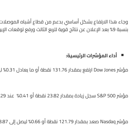
وجاء هذا الارتفاع بشكل أساسي بدعم من قطاع أشباه الموصلات 
بنسبة 9% بعد الإعلان عن نتائج قوية للربع الثالث ورفع توقعات الإيرادات لبقية العام.
أداء المؤشرات الرئيسية:
مؤشر Dow Jones ارتفع بمقدار 131.76 نقطة أو ما يعادل 0.31% ليصل إلى 43,209.46 نقطة.
مؤشر S&P 500 سجل زيادة بمقدار 23.82 نقطة أو 0.41% عند 5,866.29 نقطة.
مؤشر Nasdaq صعد بمقدار 121.79 نقطة أو 0.66% ليصل إلى 18,488.87 نقطة.