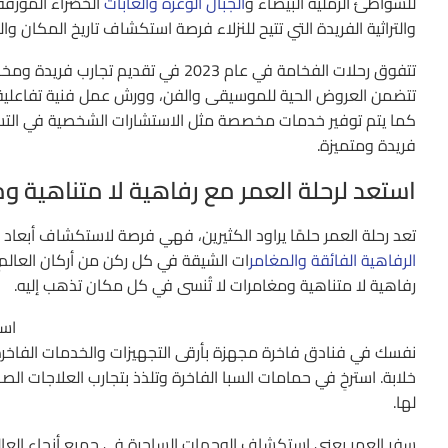
للشواطئ الرملية البيضاء و
الجبال الوعرة والغابات
الخضراء المورقة.
والتراثية الفريدة التي تتيح للنزلاء فرصة استكشاف تاريخ المكان وا
تتفوق رحلات الفخامة في عام 2023 في ت
تتضمن العروض الحية للموسيقى والفن، وورش عمل فنية تفاعلية،
كما يتم توفير خدمات مخصصة مثل الاستشارات الشخصية في التسوق
فريدة ومتميزة.
استعد لرحلة العمر مع رفاهية لا متناهية و
تعد رحلة العمر حلمًا يراود الكثيرين، فهي فرصة لاستكشاف أبعاد ج
الرفاهية الفائقة والمغامر
ات الشيقة في كل ركن من أركان العالم، 
رفاهية لا متناهية ومغامرات لا تُنسى في كل مكان تذهب إليه.
است
نفسك في فنادق فاخرة مجهزة بأرقى التجهيزات والخدمات الفاخرة
خلابة. استرخِ في حمامات السبا الفاخرة وتلذذ بتجارب العلاجات الصح
لها.
سفر العمر يعني استكشاف الوجهات الساحرة في جميع أنحاء العا