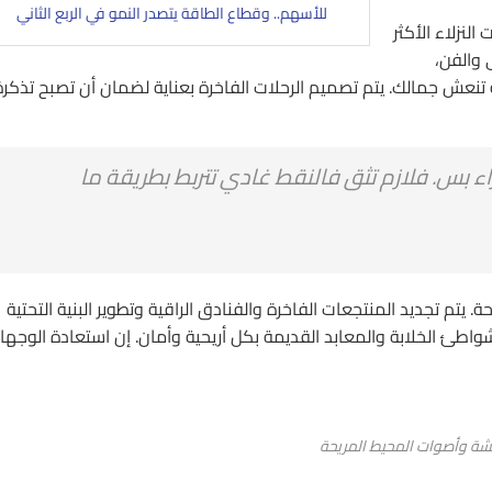
للأسهم.. وقطاع الطاقة يتصدر النمو في الربع الثاني
لنزلاء الأكثر
 والفن،
ة تنعش جمالك. يتم تصميم الرحلات الفاخرة بعناية لضمان أن تصبح تذكرة
اء بس. فلازم تثق فالنقط غادي تتربط بطريقة ما
يتم تجديد المنتجعات الفاخرة والفنادق الراقية وتطوير البنية التحتية
اطئ الخلابة والمعابد القديمة بكل أريحية وأمان. إن استعادة الوجها
ة وأصوات المحيط المريحة