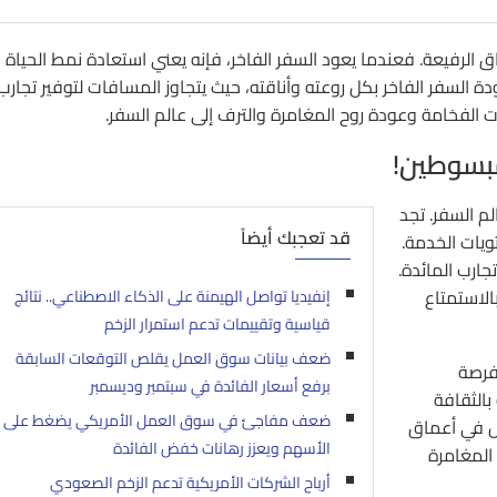
ق الرفيعة. فعندما يعود السفر الفاخر، فإنه يعني استعادة نمط الحياة
دة السفر الفاخر بكل روعته وأناقته، حيث يتجاوز المسافات لتوفير تجارب 
ت الفخامة وعودة روح المغامرة والترف إلى عالم السفر.
مبسوطين!
لم السفر. تجد
قد تعجبك أيضاً
يات الخدمة.
جارب المائدة.
لاستمتاع
إنفيديا تواصل الهيمنة على الذكاء الاصطناعي.. نتائج
قياسية وتقييمات تدعم استمرار الزخم
ضعف بيانات سوق العمل يقلص التوقعات السابقة
لفرصة
برفع أسعار الفائدة في سبتمبر وديسمبر
بالثقافة
ضعف مفاجئ في سوق العمل الأمريكي يضغط على
ص في أعماق
الأسهم ويعزز رهانات خفض الفائدة
 المغامرة
أرباح الشركات الأمريكية تدعم الزخم الصعودي