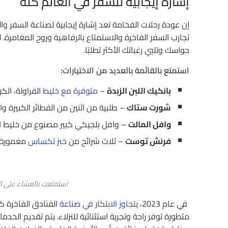
إشارة إيجابية للسفر في العالم كله
إن عودة رحلات الفخامة تعد إشارة إيجابية لصناعة السفر و
تجارب السفر الفاخرة والاستمتاع بالرفاهية وروح المغامرة. ل
حواسك وتلبي رغباتك الأكثر تطلبًا.
استمتع بالقائمة بالعديد من الاختيارات:
بانكيك اللبن الزبدة
–
متوفرة مع خليط
الفراولة، الكرز
شورت ستاك
– طلبية من اثنين من الفطائر الكبيرة
وافل المالت
– وافل بلجيكي كبير مصنوع من خليط ا
فرنش توست
– ثلاث شرائح من
خبز تكساس
مغمورة 
استمتعت بالعشاء على 
في عام 2023،
يتجاوز الابتكار في صناعة
الفنادق الفاخرة ك
متطورة توفر راحة وتجربة استثنائية للنزلاء. يتم تقديم الخدم