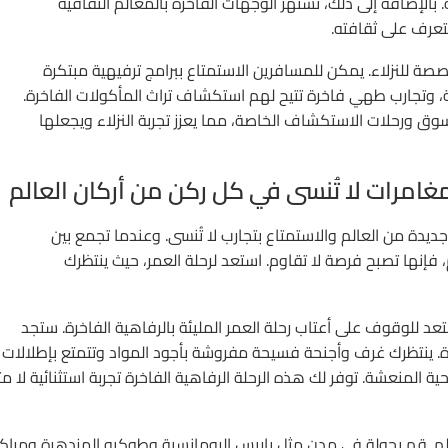
 بالإضافة إلى ذلك، تشتهر الوجهات الفاخرة بالمعالم الثقافية
لتعرف على ثقافته.
قديم تجارب فريدة ومخصصة للنزلاء. يمكن للمسافرين الاستمتاع ببرامج ترفيهية مبتكرة
 وتجارب طهي فاخرة تتيح لهم استكشاف تراث المأكولات الفاخرة.
 ورحلات الاستكشاف الخاصة، مما يعزز تجربة النزلاء ويجعلها
مغامرات لا تُنسى في كل ركن من أركان العالم
ديدة من العالم والاستمتاع بتجارب لا تُنسى. وعندما تجمع بين
فإنها تصبح فرصة لا تقاوم. استعد لرحلة العمر، حيث ينتظرك
عد للوقوف على أعتاب رحلة العمر المليئة بالرفاهية الفاخرة. ستجد
. ينتظرك غرف وأجنحة فسيحة مفروشة بأجود المواد وتتمتع بإطلالات
ية المنعشة. توفر لك هذه الرحلة الرفاهية الفاخرة تجربة استثنائية لا مث
لم. قم بجولة في مدن مثل باريس الرومانسية وطوكيو المزدهرة ومرا