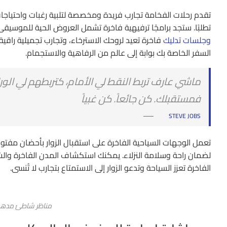
تقدم رحلات الفخامة تجارب فريدة ومخصصة لتلبية رغبات واحتياجات ا
تطلبًا. ستجد برامجًا ترفيهية فاخرة تشمل العروض الحية للموسيقى
وجلسات تدليك
فاخرة تعيد لروحك الاسترخاء، وتجارب تجميلية راقي
السفر الخاصة بك بوابة إلى عالم من الرفاهية والاستجمام.
ماشي عارف تربط النقط لي الأمام، كتربطهم لي الور
فمستقبلك. كن جائعاً. كن غبياً
STEVE JOBS
تعمل الوجهات السياحية الفاخرة على استقبال الزوار بأحضان مفتوحة. 
لضمان راحة وسلامة النزلاء. يمكنك استكشاف المدن الفاخرة والشو
الفاخرة تعزز السياحة وتدعو الزوار إلى الاستمتاع بتجارب لا تُنسى.
مناظر شاطئ مدهش