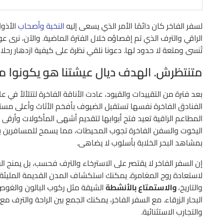
لسفر الفاخر كان دائمًا الأمر الذي يسعى إليه
النخبة وأصحاب
الأذوا
الراقي والترف الذي تم إقصاؤه خلال الفترة الماضية. والآن، نرى عو
تُنسى ومتعة لا حدود لها. دعونا نلقي نظرة على كيفية ازدهار رحلا
متنتظرش. الهدف ديال عيشتنا هو يكونوا 
بعد فترة من التقييدات والقيود، عادت الأناقة الفاخرة لتتلألأ في عا
الفنادق الفاخرة نفسها تستقبل الضيوف بأفخم الأثاث وأعلى مستو
المطاعم الراقية تعيد فتح أبوابها لتقديم أشهى المأكولات وأرقى ت
اليخوت والسفن الفاخرة تجوب المحيطات، مما يسمح للمسافرين با
بمشاهد البحر الخلابة بأسلوب لا يضاهى.
إن السفر الفاخر لا يقتصر على الاسترخاء والترف فحسب، بل يمنح ا
لاستعادة روح المغامرة. يمكنك استكشاف المدن القديمة المليئة 
والتاريخ،
والاستمتاع بالأنشطة
الشيقة مثل ركوب البالون والغو
البحار الزرقاء. مع السفر الفاخر، يمكنك الجمع بين الراحة والترف مع
والتجارب الاستثنائية.