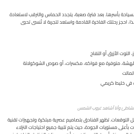
السياحة بأسرها. بعد فترة صعبة، يتجدد الحماس والترقب لاستعادة
ذا، احجز رحلتك الفاخرة القادمة واستعد لتجربة لا تُنسى تحيي
، التوت الأزرق أو التفاح
 والهشة، متوفرة مع فواكه، مكسرات، أو صوص الشوكولاتة
لمالت
في خليط كريمي
الشاطئ وأنا أشاهد غروب الشمس
ل التوقعات. تظهر الفنادق بتصاميم عصرية مبتكرة وتجهيزات تقنية
ات بأعلى مستويات الجودة، حيث يتم تلبية جميع احتياجات النزلاء