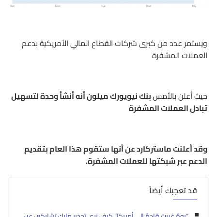
ويستمر عدد من كبرى شركات القطاع المالي الأمريكية بدعم
العملات المشفرة
حيث أعلن بالأمس
بنك نيويورك ميلون أنه أنشأ وحدة لتسهيل
تبادل العملات المشفرة
وقد أعلنت ماستركارد عن أنها ستقوم هذا العام بتقديم
الدعم عبر شبكتها للعملات المشفرة.
قد تعجبك أيضاً
“يومٌ غريبٌ قادمٌ إلى أمريكا” كيف نرى تحذير مارك تشايكين عن