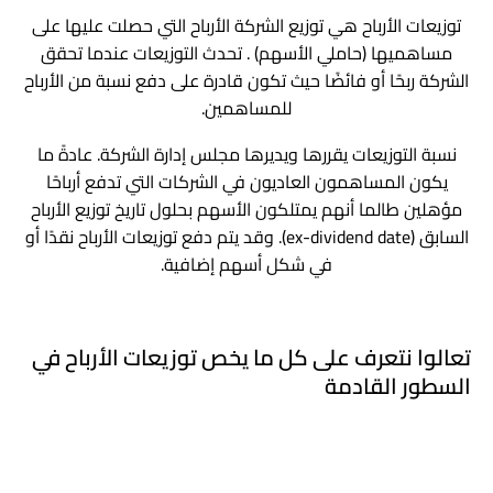
توزيعات الأرباح هي توزيع الشركة الأرباح التي حصلت عليها على
تعد نوزيعات الأرباح أقل شيوعًا بين الشركات الناشئة
مساهميها (حاملي الأسهم) . تحدث التوزيعات عندما تحقق
والشركات النامية الأخرى التي يجب أن تعيد الاستثمار في
الشركة ربحًا أو فائضًا حيث تكون قادرة على دفع نسبة من الأرباح
الشركة لتنمو. غالبًا ما تُعتبر هذه الأسهم ، المعروفة باسم
للمساهمين.
أسهم النمو ، بمثابة مقايضة جيدة للمستثمرين لأنهم يتوقعون
مكاسب رأسمالية كبيرة.
نسبة التوزيعات يقررها ويديرها مجلس إدارة الشركة. عادةً ما
يكون المساهمون العاديون في الشركات التي تدفع أرباحًا
قد توقف الشركة مدفوعات الأرباح مؤقتًا – أو تلغيها
تمامًا – بسبب الضائقة المالية.
مؤهلين طالما أنهم يمتلكون الأسهم بحلول تاريخ توزيع الأرباح
السابق (ex-dividend date). وقد يتم دفع توزيعات الأرباح نقدًا أو
في شكل أسهم إضافية.
تعالوا نتعرف على كل ما يخص توزيعات الأرباح في
السطور القادمة