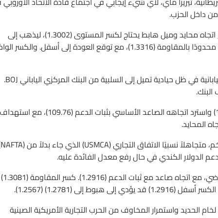
رئيسة الوزراء البريطانية، تيريزا ماي، لأي شيء إيجابي في اجتماع قادة الاتحاد الأوروبي
فنيًا هبط الباوند GBPUSD الأسبوع الماضي إلى القاع (1.3011) مع اتجاه محايد وميل هابط يحتاج لكسر المستوى (1.3002)، ليذهب إلى
الدعم (1.2921) ثم (1.2784) ثم (1.2661). الصعود تصحيحًا سيكون محدودًا بالمقاومة (1.3316)، مع توقع العودة إلى أسفل. والكسر
الين الياباني لازال عملة ملاذ آمن لا تؤثر فيها البيانات الاقتصادية اليابانية في ظل حيادية تميل إلى السلبية من البنك المركزي الياباني BOJ.
البنك.
فنيًا، الأسبوع الماضي، عاد الين الياباني USDJPY من الدعم (111.62) واسترد اتجاهه الصاعد الأساسي بثبات الدعم (109.76)، مع استهدا
الدولار الكندي DCAD
فنيًا عاد الدولار الكندي USDCAD من الدعم (1.2781) الأسبوع الماضي، مع اتجاه صاعد مع ثبات الدعم (1.2916). كسر المقاومة (1.3081)
 مع ارتفاع قوي لخام الحديد واستمرار المخاوف من الحرب التجارية الأمريكية الصينية