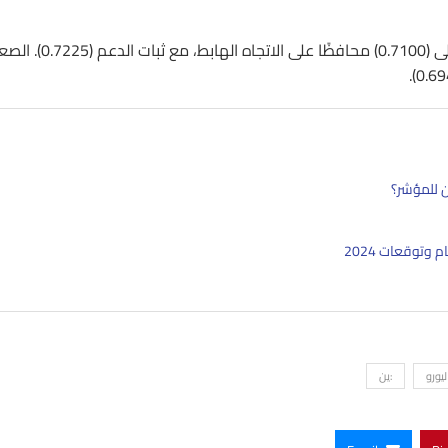
فنيًا الدولار الأسترالي AUDUSD عاد من الدعم (0.7040) للارتفاع أعلى (0.7100) محافظًا على الات
ليورو
:ين