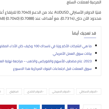
المرعبة لعملات السلع.
محدود الآن حتى (0.7314)، مع أهداف عند (0.7088) (0.7040) (0.6948).
قد تعجبك أيضاً
ما هي الشركات الأكبر وزنا في ناسداك 100 وكيف كان الأداء المقارن للمؤشر؟
بيانات سوق العمل الأمريكي
2023: عام مضطرب للأسهم والفوركس والذهب – مراجعة نهاية العام وتوقعات 2024
سوق العملات قبل اجتماعات البنوك المركزية هذا الاسبوع
-:الدولار الاسترالي
-:الدولار الامريكي
-:الدولار الكندي
:استرليني
:ا