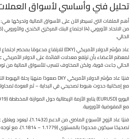
تحليل فني وأساسي لأسواق العملات
الحالي.
لمعظم الأعضاء بأن ترتفع معدلات الفائدة على الدولار الأمريكي على
الحالي جاءت قوية، ولكن المخاوف تتسرب للأسواق المالية من توقع
مع إمكانية حدوث هبوط تصحيحي في البداية – ثم العودة لمحاولة تحقيق الأهداف (5
مع المفوضية الأوروبية.
تصحيحًا سيكون محدودًا بالمستوى (1.1779 – 1.1814)، مع توجه هابط. والكسر أسفل (1.1432) يفتح الباب إلى الدعم المحوري (1.1300).