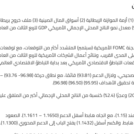
أهم الملفات التي تسيطر الآن على الأسواق المالية وتحركها هي: (1) أزمة الموازنة الإيطالية (2) أسواق المال الصينية (3) ملف خ
من الاتحاد الأوروبي (4) اجتماع البنك المركزي الكندي والأوروبي (5) معدل نمو الناتج المحلي الإجمالي الأمريكي GDP للربع الثالث من ا
عاد مؤشر الدولار الأمريكي (DXY) للارتفاع مدعومًا بمحضر اجتماع لجنة FOMC الأمريكية (سبتمبر) المتشدد أكثر من التوقعات، مع توقعات
 المدى القريب. ونتائج أعمال الشركات الأمريكية للربع الثالث من العام
ات التباطؤ الاقتصادي الأمريكي بعد بداية التباطؤ الاقتصادي العالم
فنيًا عاد مؤشر الدولار الأمريكي DXY صعودًا منهيًا رحلة الهبوط التصحيحي، ولازال الدعم (93.81) قائمًا، مع نطاق حركة (96.98- 93.76) –
95.9) (96.50) (96.98).
اليورو (EURUSD) يتابع الأزمة الإيطالية حول الموازنة المخططة (2019) وعجزًا (2.4%) كنسبة من الناتج المحلي الإجمالي أكبر من المتفق 
فنيًا عاد الزوج الأسبوع الماضي من الدعم (1.1432)، ليعود ويغلق عند (1.15)، مع اتجاه هابط أسفل الدعم (1.1650 – 1.1611). الصعود