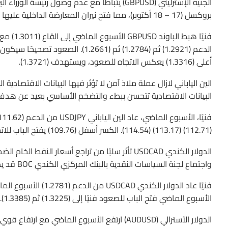
الجنيه الإسترليني (GBPUSD) يتباطأ مع عدم وصول 
بروكسل (17 – 18 أكتوبر)، مما فتح نيران المعارضة الداخلية عليها من داخل الحزب.
أعلى (1.3316) يعكس الاتجاه للصعود، ويستهدف (1.3721).
البيانات الاقتصادية تتحسن ببطء والتضخم الأساسي بعيد عن هدف 
(112.71) (113.17) (114.54). الكسر أسفل (109.76) يفتح الباب للاتجاه المحايد.
واجتماع لجنة السياسات النقدية بالبنك المركزي الكندي BOC قد يدعم الدولار الكندي في حال رفع معدل الفائدة عليه.
الأسبوع الماضي فتح الباب للصعود فنيًا إلى (1.3225) ثم (1.3385). الكسر أسفل (1.2916) قد يؤدي إلى هبوط إلى (1.2781) (1.2567).
الدولار الأسترالي (AUDUSD) ارتفع الأسبوع الماضي