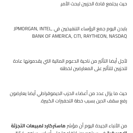
حيث يجتمع قادة الحزبين لبحث الأمر.
بايدن اليوم جمع الرؤساء التنفيذيين في JPMORGAN, INTEL,
BANK OF AMERICA, CITI, RAYTHEON, NASDAQ
لأجل أيضا التأثير من ناحية الدعوم المالية التي يقدمونها عادة
للحزبين للتأثير على المعارضين لخطته
حيث ما يزال عدد من أعضاء الحزب الديموقراطي أيضا يعارضون
رفع سقف الدين بسبب خطة التحفيزات الكبيرة.
من الأنباء الجيدة اليوم أن مؤشر
ماستركارد لمبيعات التجزئة