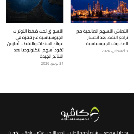
انتعاش الأسهم العالمية مع
الأسواق تحت ضغط التوترات
تراجع النفط بعد انحسار
الجيوسياسية عبر قفزة في
المخاوف الجيوسياسية
عوائد السندات والنفط …أمازون
تقود أسهم التكنولوجيا بعد
3 أغسطس، 2026
النتائج الجيدة
31 يوليو، 2026
برج دار العوضي – شارع أحمد الجابر – الدور الثامن عشر – شرق ، الكويت