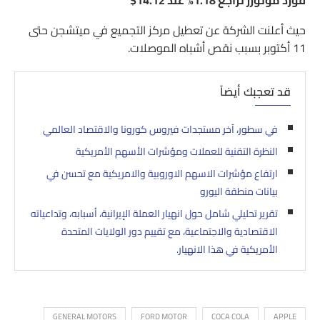
فورد موتورز تراجع 1.18% عند 14.12$
حيث أعلنت الشركة عن تعطيل مركز التجميع في ميتشجن حتى
11 أكتوبر بسبب نقص أشباه الموصلات.
قد تعجبك أيضاً
في سطور، آخر مستجدات فيروس كورونا والاقتصاد العالمي
النظرة التقنية للعملات ومؤشرات الأسهم الأمريكية
ارتفاع مؤشرات الاسهم الاوروبية والامريكية مع تحسن في
بيانات منطقة اليورو
تقرير تحليلي شامل حول انهيار العملة الإيرانية، أسبابه، وتداعياته
الاقتصادية والاجتماعية، مع تقييم دور الولايات المتحدة
الأمريكية في هذا الانهيار.
GENERAL MOTORS
FORD MOTOR
COCA COLA
APPLE