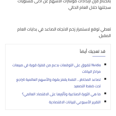
بالختام فإن ارتدادات مؤشرات الاسهم عن أدنى مستويات
سجلتها خلال العام الحالي
تعطي توقع لاستمرار زخم الاتجاه الصاعد في بدايات العام
المقبل.
قد تعجبك أيضاً
Nvidia تتفوق على التوقعات بدعم من قفزة قوية في مبيعات
مراكز البيانات
تصاعد المخاطر… النفط يقفز بقوة والأسهم العالمية تتراجع
تحت ضغط التصعيد
ما هي الثورة الصناعية وتأثيرها على الاقتصاد العالمي؟
التقرير الأسبوعي للبيانات الاقتصادية