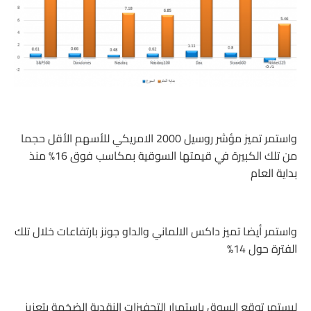
واستمر تميز مؤشر روسيل 2000 الامريكي للأسهم الأقل حجما
من تلك الكبيرة في قيمتها السوقية بمكاسب فوق 16% منذ
بداية العام
واستمر أيضا تميز داكس الالماني والداو جونز بارتفاعات خلال تلك
الفترة حول 14%
ليستمر توقع السوق باستمرار التحفيزات النقدية الضخمة بتعزيز