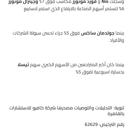
وسجلت
Nio
و
فورد موتورز
مكاسب فوق 7%
وجينرال موتورز
6% لتستمر أسهم الصناعة بالارتفاع الذي استمر لاسابيع
ببنما
جولدمان ساكس
فوق 5% جراء تحسن سيولة الشركات
والأفراد
بينما كان أكبر المتراجعين من الأسهم الكبرى سهم
تيسلا
بخسارة اسبوعية تفوق 5%
تنوية: التحليلات والتوصيات مصدرها شركة كافيو للاستشارات
بالقاهرة
رقم الترخيص: 62629