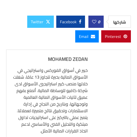
Twitter
Facebook
0
شاركها
Email
Pinterest
MOHAMED ZEDAN
خبير في أسواق الفوركس واستراتيجي في
الأسواق المالية بخبرة تتجاوز 13 عامًا، شغلت
خلالها منصب كبير استراتيجيي الأسواق لدى
شركة كافيو للوساطة المالية. أتمتع بفهم
عميق لآليات الأسواق المالية العالمية
وتوجهاتها، وبتاريخ من النجاح في إدارة
الاستثمارات وتحقيق نتائج متميزة لعملائنا.
يتميز عملي بالتركيز على استراتيجيات تداول
مبتكرة والتحليل الفني والأساسي لدعم
اتخاذ القرارات المالية الأمثل.