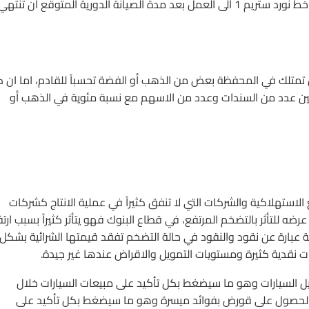
الممكن أن تنهي الشهر بأرتفاع يقارب ال 50% في حالة عدم اعادة خط نورد ستريم 1 الى العمل بعد مدة الصيانة الدورية المتوقع أن تنته
تمتلك في المحفظة بعض من الذهب أو الفضة تحسباً للقادم، اما ان 
ين عدد من السندات وعدد من الاسهم مع نسبة مئوية في الذهب أو
لاستهلاكية والشركات التي لا تنفق كثيراً في عملية الانتاج كشركات
رضه للتأثر بالتضخم المرتفع، في قطاع البنوك فهو يتأثر كثيراً بسبب ارتف
 عبارة عن نقود والنقود في حالة التضخم تفقد قيمتها الشرائية بشكل
ت نقدية كثيرة ومستويات التمويل والاقراض عندها غير جيدة.
غيل السيارات وهو ما سيضغط بكل تأكيد على مبيعات السيارات خلال
م الحصول على قورض بفوائد ميسرة وهو ما سيضغط بكل تأكيد على