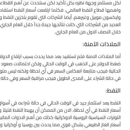
لكل مستثمر وجهة نظره بكل تأكيد لكن سنتحدث عن أهم القطاعات 
واهمها قطاع النفط العالمي، فكلما ارتفعت أسعار النفط استفاد
وايكسون موبيل وغيرهم، أيضا الشركات التي تقوم بتخزين النفط وب
العديد من الشركات التي كانت نتائجها جيدة جداً خلال العام 
خلال النصف الاول من العام الجاري.
الملاذات الآمنة:
أما الملاذات الامنة فلم تستفيد بعد مما يحدث بسبب ارتفاع الد
ضغط الدولار على الذهب في الوقت الحالي ولكن احتمالات صعود الذ
الحالية فيجب متابعة انعكاس السعر في أي لحظة ولكنه ليس متوقع
في حالة الشراء على المدى الطويل فيجب مراقبة السعر وفي حالة ا
النفط:
النفط يعد استثمار جيد في الوقت الحالي في حالة شراءه في أسواق
أسعار النفط في أي لحظة، الان من الممكن أن يهبط النفط قليلاً 
التوترات السياسية الروسية الاوكرانية كذلك من أهم الادوات الما