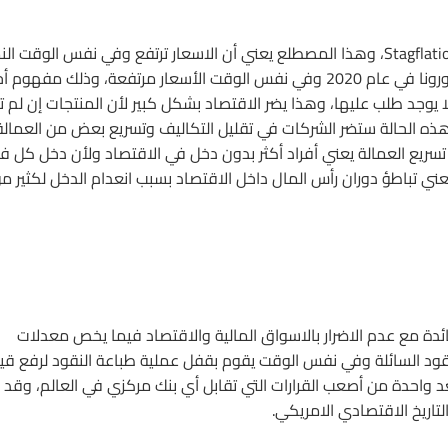
إن مشكلة التضخم الآن هي أن النوع الحالي من التضخم يسمى Stagflation، وهذا المصطلع يعني أن الاسعار ترتفع وفي نفس الوقت 
الاقتصادي يتباطىء، أي ان الحالة الاقتصادية سيئة نتيجة جائحة كورونا في عام 2020 وفي نفس الوقت الأسعار مرتفعة، وذلك مفهوم 
وجد طلب عليها، وهذا يضر الاقتصاد بشكل كبير لأن المنتجات إن لم تب
 الحالة ستضر الشركات في تقليل التكاليف وتسريع بعض من العمالة
 تسريع العمالة يعني أفراد أكثر بدون دخل في الاقتصاد ولأن دخل كل فر
تعني تباطؤ دوران رأس المال داخل الاقتصاد بسبب انعدام الدخل لكثير م
ائدة مع عدم الاضرار بالاسواق المالية والاقتصاد فيما يخص معدلات
نقود السائلة وفي نفس الوقت يقوم بقفل عملية طباعة النقود لرفع قي
عد واحدة من أصعب القرارات التي تقابل أي بنك مركزي في العالم، وقد
تاريخ الاقتصادي الامريكي.