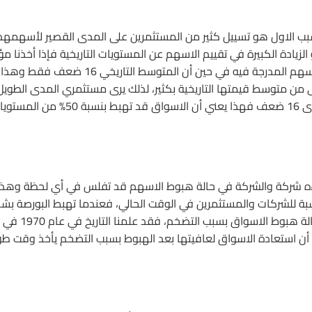
السبب الاول هو تسييل كثير من المستثمرين على المدى القصير لأسهمهم
زيادة الكبيرة في تقييم الاسهم عن المستويات التاريخية فإذا أخذنا م
ستاندرد أند بورز مثلا فيتداول سعره عند 19 ضعف حجم ايرادات الاسهم المدرجة فيه في حين أن المتوسط التاريخي 16 ضعف فقط وهذا
 من متوسط قيمتها التاريخية بكثير، لذلك يرى مستثمري المدى الطويل
أن الاسواق لابد أن تهبط بشكل قوي، ولوصول المؤشر الى مستوى 16 ضعف فهذا يعني أن الاسواق قد تهبط بنسبة 50
ه شركة والشركة في حالة هبوط الاسهم قد تفلس في أي لحظة وهذا
سبة للشركات والمستثمرين في الوقت الحالي، فعندما تهبط البورصة بش
مفزع يهرب المستثمرين ويلجأون الى الملاذات الامنة، خاصة في حالة هبوط الاسواق بسبب التضخم، فقد علمنا التاريخ في عام 1970 في
ً أن استعادة الاسواق لعافيتها بعد الهبوط بسبب التضخم يأخذ وقت طو