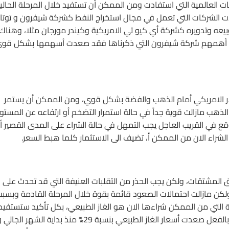
العالمية التي استفادت ومن الممكن أن تستفيد خلال المرحلة الحالي
ت الشركات التي تعمل في مجال استخراج النفط كشركة شيفرون و توتا
يعه وتدويره كشركة أي كيو تي الامريكية وكيندر مورجان مثلا، وهناك
الجاري أهمهم شركة شيفرون التي ذكرناها فقد صعدت أسهمها بشكل قو
ولار الامريكي أمام الذهب والفضة بشكل قوي، ومن الممكن أن يستمر
هب مازالت قوية جداً في حالة استمرار التضخم أو ارتفاعه عن المستو
 في القريب العاجل يجب التمهل في حالة الشراء على المدى القصير أ
لشراء الان من الممكن أ، تضيف الى الاستثمار كلما هبط السعر.
 المشتقات، ولكن يجب الحذر من التقلبات العنيفة التي قد تحدث على
ولكن مازالت احتمالات الصعود قائمة بقوة خلال المرحلة القادمة وبسب
لية التي من الممكن شراءها الان هو الغاز الطبيعي، بكل تأكيد ستستفيد
أسعار الغاز الطبيعي بشكل قوي مما يحدث بين روسيا و أوكرانيا وبالفعل صعدت أسعار الغاز الطبيعي بنسبة 29% منذ بداية الشه