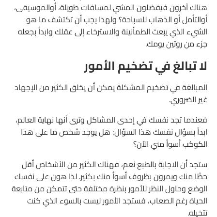
هناك آخرون فيفضلون المشي لمسافات طويلة، أوالموسيقى،
أوالتأمل أو الذهاب للسباحة؟ ولهذا يجب أن تكتشف ما هو
الشيء الذي يبعث الطمأنينة والاسترخاء إلى عقلك وابدأ بجعله
جزء من روتين يومك.
لا تبالغ في تضخيم الأمور
المبالغة في تضخيم المشكلة يمكن أن يخلق الكثير من الإجهاد
غير الضروري.
فعندما تجد نفسك في إحدى المشاكل وترى أنها نهاية العالم،
ابدأ بسؤال نفسك هذا السؤال: هل يوجد شخص ما على هذا
الكوكب أسوأ مني الآن؟
ستجد أن الاجابة بالطبع نعم، فهناك الكثير من الأشخاص أقل
حظًا منك ويمرون بظروف أسوأ منك بكثير. لذا هون على نفسك
الوضع وحاول النظر للأمور بنظرة مختلفة حتى تتمكن من متابعة
الحياة رغم الصعاب، فستجد الأمور ليست بالسوء الذي كنت
تتخيله.