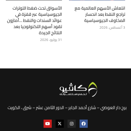
انتعاش الأسهم العالمية مع
الأسواق تحت ضغط التوترات
تراجع النفط بعد انحسار
الجيوسياسية عبر قفزة في
المخاوف الجيوسياسية
عوائد السندات والنفط …أمازون
تقود أسهم التكنولوجيا بعد
3 أغسطس، 2026
النتائج الجيدة
31 يوليو، 2026
برج دار العوضي – شارع أحمد الجابر – الدور الثامن عشر – شرق ، الكويت