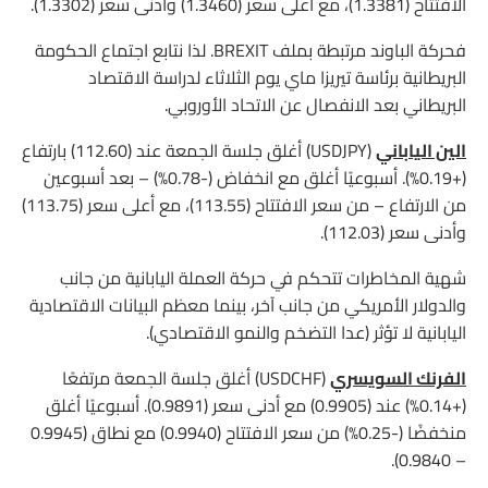
الافتتاح (1.3381)، مع أعلى سعر (1.3460) وأدنى سعر (1.3302).
فحركة الباوند مرتبطة بملف BREXIT. لذا نتابع اجتماع الحكومة
البريطانية برئاسة تيريزا ماي يوم الثلاثاء لدراسة الاقتصاد
البريطاني بعد الانفصال عن الاتحاد الأوروبي.
الين الياباني
(USDJPY) أغلق جلسة الجمعة عند (112.60) بارتفاع
(+0.19%). أسبوعيًا أغلق مع انخفاض (-0.78%) – بعد أسبوعين
من الارتفاع – من سعر الافتتاح (113.55)، مع أعلى سعر (113.75)
وأدنى سعر (112.03).
شهية المخاطرات تتحكم في حركة العملة اليابانية من جانب
والدولار الأمريكي من جانب آخر، بينما معظم البيانات الاقتصادية
اليابانية لا تؤثر (عدا التضخم والنمو الاقتصادي).
الفرنك السويسري
(USDCHF) أغلق جلسة الجمعة مرتفعًا
(+0.14%) عند (0.9905) مع أدنى سعر (0.9891). أسبوعيًا أغلق
منخفضًا (-0.25%) من سعر الافتتاح (0.9940) مع نطاق (0.9945
– 0.9840).