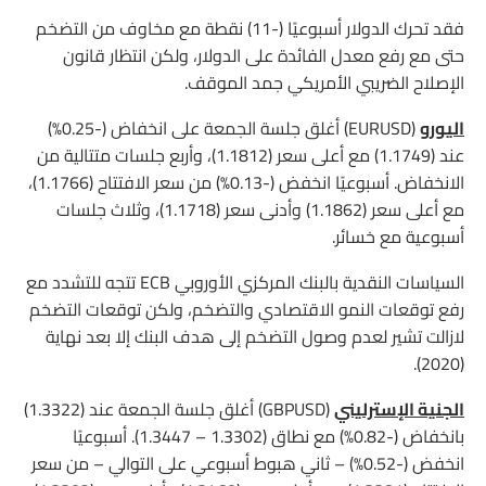
فقد تحرك الدولار أسبوعيًا (-11) نقطة مع مخاوف من التضخم
حتى مع رفع معدل الفائدة على الدولار، ولكن انتظار قانون
الإصلاح الضريبي الأمريكي جمد الموقف.
اليورو
(EURUSD) أغلق جلسة الجمعة على انخفاض (-0.25%)
عند (1.1749) مع أعلى سعر (1.1812)، وأربع جلسات متتالية من
الانخفاض. أسبوعيًا انخفض (-0.13%) من سعر الافتتاح (1.1766)،
مع أعلى سعر (1.1862) وأدنى سعر (1.1718)، وثلاث جلسات
أسبوعية مع خسائر.
السياسات النقدية بالبنك المركزي الأوروبي ECB تتجه للتشدد مع
رفع توقعات النمو الاقتصادي والتضخم، ولكن توقعات التضخم
لازالت تشير لعدم وصول التضخم إلى هدف البنك إلا بعد نهاية
(2020).
الجنية الإسترليني
(GBPUSD) أغلق جلسة الجمعة عند (1.3322)
بانخفاض (-0.82%) مع نطاق (1.3302 – 1.3447). أسبوعيًا
انخفض (-0.52%) – ثاني هبوط أسبوعي على التوالي – من سعر