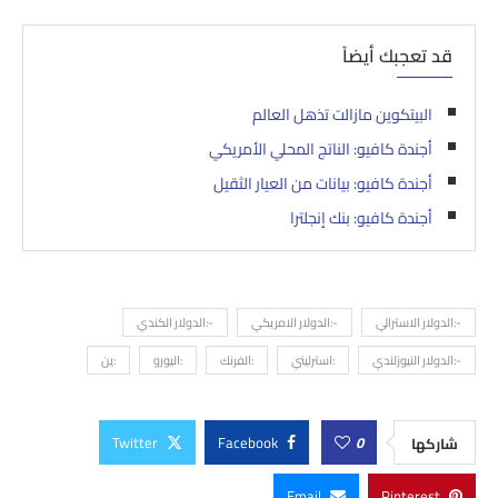
قد تعجبك أيضاً
البيتكوين مازالت تذهل العالم
أجندة كافيو: الناتج المحلي الأمريكي
أجندة كافيو: بيانات من العيار الثقيل
أجندة كافيو: بنك إنجلترا
-:الدولار الاسترالي
-:الدولار الامريكي
-:الدولار الكندي
-:الدولار النيوزلندي
:استرليني
:الفرنك
:اليورو
:ين
Twitter
Facebook
0
شاركها
Email
Pinterest