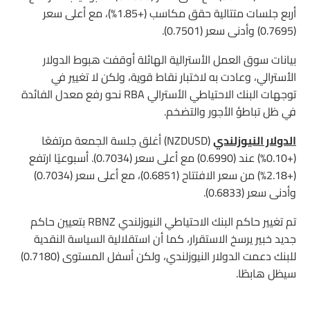
أربع جلسات متتالية حقق مكاسب (+1.85%)، مع أعلى سعر
(0.7695) وأدنى سعر (0.7501).
بيانات سوق العمل الأسترالية الهائلة أوقفت هبوط الدولار
الأسترالي، وعادت به لاختبار نقاط قوية، ولكن لا تغيير في
توجهات البنك الاحتياطي الأسترالي RBA نحو رفع معدل الفائدة
في ظل تباطؤ الأجور والتضخم.
الدولار النيوزلندي
(NZDUSD) أغلق جلسة الجمعة مرتفعًا
(+0.10%) عند (0.6990) مع أعلى سعر (0.7034). أسبوعيًا ارتفع
(+2.18%) من سعر الافتتاح (0.6851)، مع أعلى سعر (0.7034)
وأدنى سعر (0.6833).
تم تغيير حاكم البنك الاحتياطي النيوزلندي RBNZ بتعيين حاكم
جديد خبير يرسخ الاستقرار، كما أن استقلالية السياسة النقدية
للبنك دعمت الدولار النيوزلندي، ولكن أسفل المستوى (0.7180)
سيظل هابطًا.