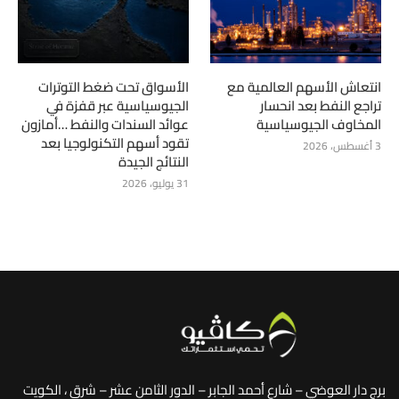
انتعاش الأسهم العالمية مع
الأسواق تحت ضغط التوترات
تراجع النفط بعد انحسار
الجيوسياسية عبر قفزة في
المخاوف الجيوسياسية
عوائد السندات والنفط …أمازون
تقود أسهم التكنولوجيا بعد
3 أغسطس، 2026
النتائج الجيدة
31 يوليو، 2026
برج دار العوضي – شارع أحمد الجابر – الدور الثامن عشر – شرق ، الكويت