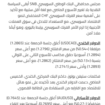
مجلس محافظي البنك الوطني السويسري SNB أبقى السياسة
النقدية بلا تغيير الأسبوع الماضي مع لغة أقل سلبية مع تأكيد
على أهمية سعر الفرنك السويسري CHF المنخفض لنمو
الاقتصاد السويسري، مع الاستعداد للتدخل في سوق العملات
الأجنبية إذا لزم الأمر. الفرنك السويسري يرتبط باليورو، وهو أيضًا
ملاذ آمن.
الدولار الكندي
(USDCAD) أغلق جلسة الجمعة عند (1.2865)
مرتفعًا (+0.54%) من سعر الافتتاح (1.2796) مع أعلى سعر
(1.2894). أسبوعيًا حقق مكاسب للأسبوع الثاني على التوالي
بنسبة (+0.13%) من سعر الافتتاح (1.2862)، مع أعلى سعر
(1.2893) وأدنى سعر (1.2741).
فكلمات ستيفن بولوز، حاكم البنك المركزي الكندي، الخميس
الماضي دعمت الدولار الكندي بعد تأكيده على نمو هائل
للاقتصاد مع اقترابه من الاستفادة من الطاقة القصوى.
الدولار الأسترالي
(AUDUSD) أغلق جلسة الجمعة عند (0.7645)
منخفضًا (-0.27%) مع أعلى سعر (0.7695). أسبوعيًا بعد ارتفاع