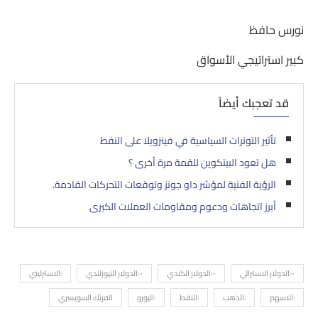
نورس حافظ
كبير استراتيجي الأسواق
قد تعجبك أيضاً
تأثير التوترات السياسية في فينزويلا على النفط
هل تعود البيتكوين للقمة مرة أخرى ؟
الرؤية الفنية لمؤشر داو جونز وتوقعات التحركات القادمة.
أبرز اتجاهات ودعوم ومقاومات العملات الكبرى
-:الدولار الاسترالي
-:الدولار الكندي
-:الدولار النيوزلندي
:الاسترليني
:الاسهم
:الذهب
:النفط
:اليورو
الفرنك السويسري