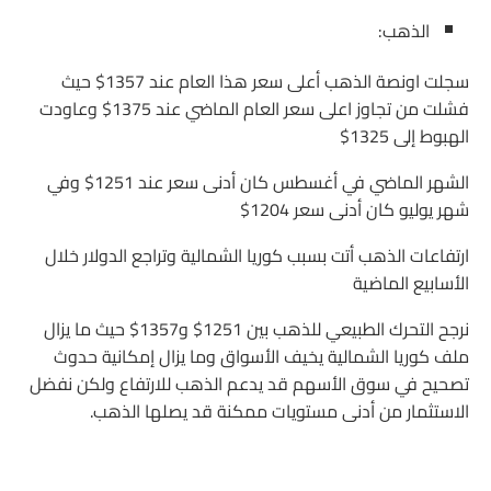
الذهب:
سجلت اونصة الذهب أعلى سعر هذا العام عند 1357$ حيث
فشلت من تجاوز اعلى سعر العام الماضي عند 1375$ وعاودت
الهبوط إلى 1325$
الشهر الماضي في أغسطس كان أدنى سعر عند 1251$ وفي
شهر يوليو كان أدنى سعر 1204$
ارتفاعات الذهب أتت بسبب كوريا الشمالية وتراجع الدولار خلال
الأسابيع الماضية
نرجح التحرك الطبيعي للذهب بين 1251$ و1357$ حيث ما يزال
ملف كوريا الشمالية يخيف الأسواق وما يزال إمكانية حدوث
تصحيح في سوق الأسهم قد يدعم الذهب للارتفاع ولكن نفضل
الاستثمار من أدنى مستويات ممكنة قد يصلها الذهب.