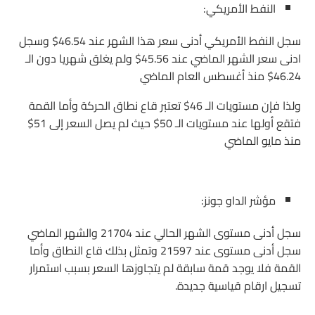
النفط الأمريكي:
سجل النفط الأمريكي أدنى سعر هذا الشهر عند 46.54$ وسجل
ادنى سعر الشهر الماضي عند 45.56$ ولم يغلق شهريا دون الـ
46.24$ منذ أغسطس العام الماضي
ولذا فإن مستويات الـ 46$ تعتبر قاع نطاق الحركة وأما القمة
فتقع أولها عند مستويات الـ 50$ حيث لم يصل السعر إلى 51$
منذ مايو الماضي
مؤشر الداو جونز:
سجل أدنى مستوى الشهر الحالي عند 21704 والشهر الماضي
سجل أدنى مستوى عند 21597 وتمثل بذلك قاع النطاق وأما
القمة فلا يوجد قمة سابقة لم يتجاوزها السعر بسبب استمرار
تسجيل ارقام قياسية جديدة.