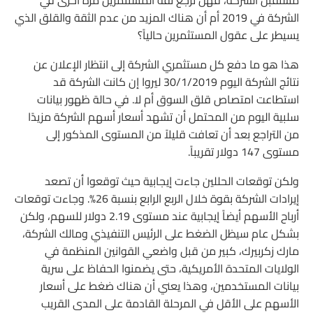
مستقبل الشركة، فهل ترجع ثقة المستثمرين مرة أخرى في
الشركة في 2019 أم أن هناك المزيد من عدم الثقة والقلق الذي
يسيطر على عقول المستثمرين حالياً؟
هذا هو ما دفع كل مستثمري الشركة إلى انتظار الإعلان عن
نتائج الشركة اليوم 30/1/2019 ليروا إن كانت الشركة قد
استطاعت امتصاص قلق السوق أم لا. في حالة ظهور بيانات
سلبية اليوم من المحتمل أن تشهد أسعار أسهم الشركة مزيدًا
من التراجع بعد أن تعافت قليلاً من المستوى المذكور إلى
مستوى 147 دولار تقريباً.
ولكن توقعات الحللين جاءت إيجابية حيث توقعوا أن تصعد
إيرادات الشركة بقوة خلال الربع الرابع بنسبة 26%. وجاءت توقعات
أرباح الأسهم أيضاً إيجابية عند مستوى 2.19 دولار للسهم، ولكن
بشكل عام سيظل الضغط على الرئيس التنفيذي ومالك الشركة،
مارك زكربيرك، كبير من قبل واضعي القوانين المنظمة في
الولايات المتحدة الأمريكية، حتى يضمنوا الحفاظ على سرية
بيانات المستخدمين، وهذا يعني أن هناك ضغط على أسعار
الأسهم على الأقل في المرحلة القادمة على المدى القريب