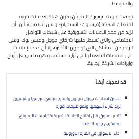
والمتوسط.
توقعت جريدة نيويورك تايمز بأن يكون هناك تعديلات قوية
لمنصات الشركة (فيسبوك- انستجرام- واتس أب) من شأنها أن
تزيد من حجم الإعلانات التسويقية على شبكات التواصل
الاجتماعي والتي تسيطر عليها شركتي جوجل وفيس بوك. وعلى
الرغم من المشاكل التي تواجهها الأخيرة، إلا أن عدد الإعلانات
على المنصات التابعة لها في تزايد مستمر، و هو ما سيجعل أرباح
وإيرادات الشركة إيجابية.
قد تعجبك أيضاً
تحسن امدادات جينرال موتورز وانفاق قياسي عبر فيزا وشيفرون
تزيد شراء أسهمها ونمو مبيعات فورد
تقرير السوق قبل افتتاح الجلسة الأمريكية تراجعات للاسواق
ومستوى جديد للذهب
أداء الاسواق في الفترة الاوروبية